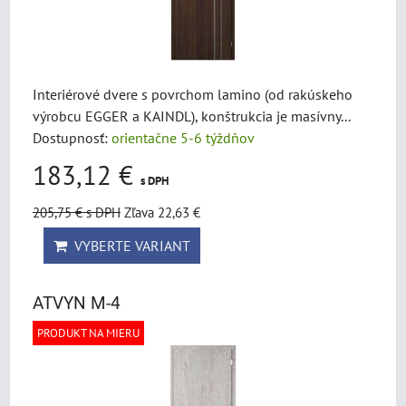
Interiérové dvere s povrchom lamino (od rakúskeho
výrobcu EGGER a KAINDL), konštrukcia je masívny...
Dostupnosť:
orientačne 5-6 týždňov
183,12 €
s DPH
205,75 €
s DPH
Zľava 22,63 €
VYBERTE VARIANT
ATVYN M-4
PRODUKT NA MIERU