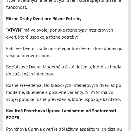
výber kvalitných interiérových dverí, ktoré spájajú dizajn a
funkčnosť.
Rôzne Druhy Dverí pre Rôzne Potreby
"
ATVYN
" má vo svojej ponuke rôzne typy interiérových
dverí, ktoré uspokoja rôzne potreby:
Falcové Dvere: Tradičné a elegantné dvere, ktoré dodávajú
vášmu interiéru šmrnc.
Bezfalcové Dvere: Moderné a čisté riešenia, ktoré sa hodia
do súčasných interiérov.
Rôzne Prevedenia: Od klasických interiérových dverí až po
moderné, sklenené a posuvné varianty, "ATVYN" má vo
svojej ponuke rôzne prevedenia, ktoré uspokoja každého.
Kvalitná Povrchová Úprava Laminátom od Spoločnosti
EGGER
Povrchová úprava dverí je dôležitým aspektom ich dizajnu