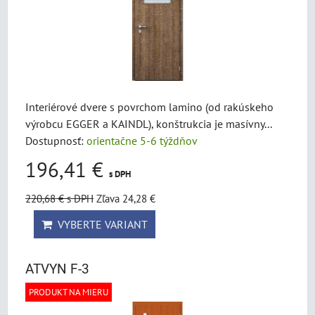
Interiérové dvere s povrchom lamino (od rakúskeho
výrobcu EGGER a KAINDL), konštrukcia je masívny...
Dostupnosť:
orientačne 5-6 týždňov
196,41 €
s DPH
220,68 €
s DPH
Zľava 24,28 €
VYBERTE VARIANT
ATVYN F-3
PRODUKT NA MIERU