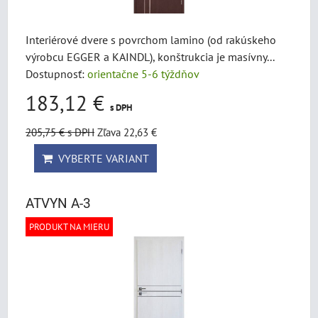
Interiérové dvere s povrchom lamino (od rakúskeho
výrobcu EGGER a KAINDL), konštrukcia je masívny...
Dostupnosť:
orientačne 5-6 týždňov
183,12 €
s DPH
205,75 €
s DPH
Zľava 22,63 €
VYBERTE VARIANT
ATVYN A-3
PRODUKT NA MIERU