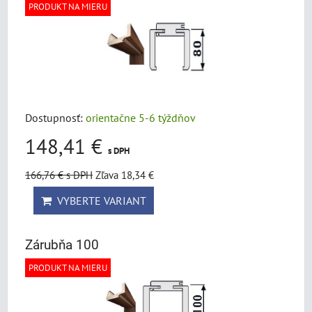
PRODUKT NA MIERU
Dostupnosť:
orientačne 5-6 týždňov
148,41 €
s DPH
166,76 €
s DPH
Zľava 18,34 €
VYBERTE VARIANT
Zárubňa 100
PRODUKT NA MIERU