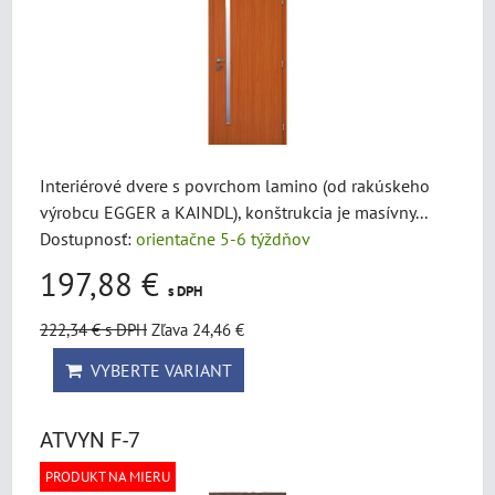
Interiérové dvere s povrchom lamino (od rakúskeho
výrobcu EGGER a KAINDL), konštrukcia je masívny...
Dostupnosť:
orientačne 5-6 týždňov
197,88 €
s DPH
222,34 €
s DPH
Zľava 24,46 €
VYBERTE VARIANT
ATVYN F-7
PRODUKT NA MIERU