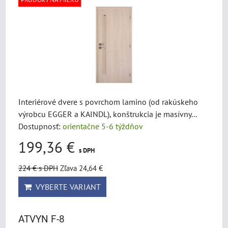
Interiérové dvere s povrchom lamino (od rakúskeho
výrobcu EGGER a KAINDL), konštrukcia je masívny...
Dostupnosť:
orientačne 5-6 týždňov
199,36 €
s DPH
224 €
s DPH
Zľava 24,64 €
VYBERTE VARIANT
ATVYN F-8