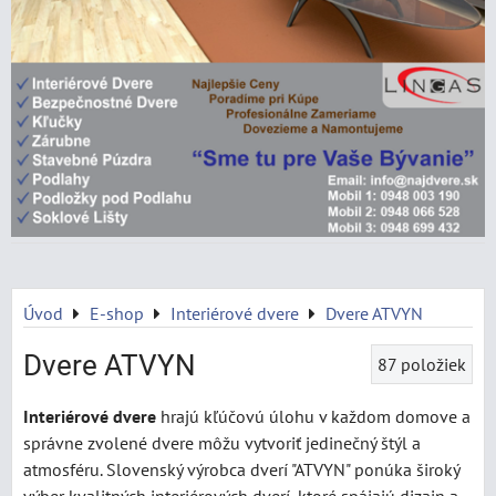
Úvod
E-shop
Interiérové dvere
Dvere ATVYN
Dvere ATVYN
87
položiek
Interiérové dvere
hrajú kľúčovú úlohu v každom domove a
správne zvolené dvere môžu vytvoriť jedinečný štýl a
atmosféru. Slovenský výrobca dverí "ATVYN" ponúka široký