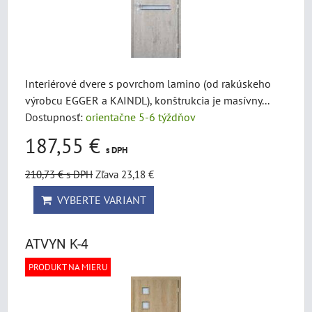
Interiérové dvere s povrchom lamino (od rakúskeho
výrobcu EGGER a KAINDL), konštrukcia je masívny...
Dostupnosť:
orientačne 5-6 týždňov
187,55 €
s DPH
210,73 €
s DPH
Zľava 23,18 €
VYBERTE VARIANT
ATVYN K-4
PRODUKT NA MIERU