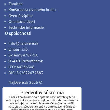
Zárubne
Konštrukcia dverného krídla
Dverné výplne
Orientácia dverí
Technické informácie
O spoločnosti
info@najdvere.sk
Lingas, s.r.o.
Sv. Anny 4787/1A
034 01 Ružomberok
IČO: 44336306
DIČ: SK2022672883
NajDvere.sk
2026 ©
Predvoľby súkromia
Cookies používame na zlepšenie vašej návštevy tejto
webovej stránky, analýzu jej výkonnosti a zhromažďovanie
údajov o jej používaní. Na tento účel môžeme použiť
nástroje a služby tretích strán a zhromaždené údaje sa
môžu preniesť k partnerom v EÚ, USA alebo iných