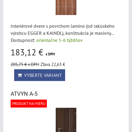
Interiérové dvere s povrchom lamino (od rakúskeho
výrobcu EGGER a KAINDL), konštrukcia je masívny...
Dostupnosť:
orientačne 5-6 týždňov
183,12 €
s DPH
205,75 €
s DPH
Zľava 22,63 €
VYBERTE VARIANT
ATVYN A-5
PRODUKT NA MIERU