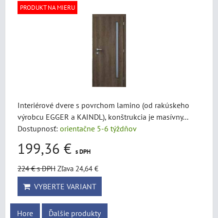
PRODUKT NA MIERU
Interiérové dvere s povrchom lamino (od rakúskeho
výrobcu EGGER a KAINDL), konštrukcia je masívny...
Dostupnosť:
orientačne 5-6 týždňov
199,36 €
s DPH
224 €
s DPH
Zľava 24,64 €
VYBERTE VARIANT
Hore
Ďalšie produkty