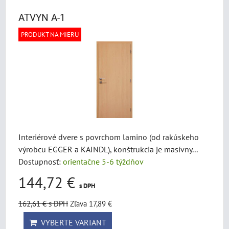
Mriežka
Zoznam
Tabuľka
ATVYN A-1
PRODUKT NA MIERU
Interiérové dvere s povrchom lamino (od rakúskeho
výrobcu EGGER a KAINDL), konštrukcia je masívny...
Dostupnosť:
orientačne 5-6 týždňov
144,72 €
s DPH
162,61 €
s DPH
Zľava 17,89 €
VYBERTE VARIANT