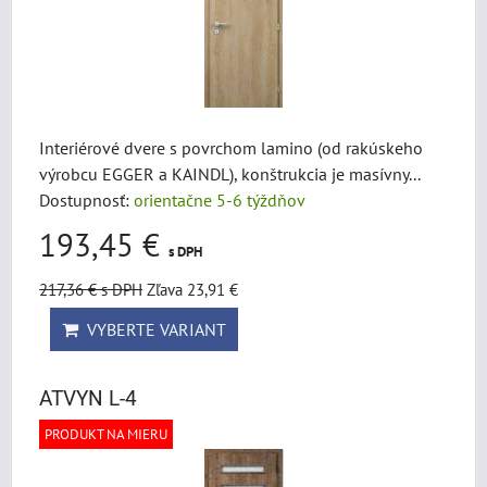
Interiérové dvere s povrchom lamino (od rakúskeho
výrobcu EGGER a KAINDL), konštrukcia je masívny...
Dostupnosť:
orientačne 5-6 týždňov
193,45 €
s DPH
217,36 €
s DPH
Zľava 23,91 €
VYBERTE VARIANT
ATVYN L-4
PRODUKT NA MIERU