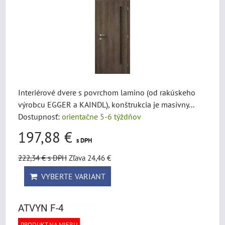
Interiérové dvere s povrchom lamino (od rakúskeho
výrobcu EGGER a KAINDL), konštrukcia je masívny...
Dostupnosť:
orientačne 5-6 týždňov
197,88 €
s DPH
222,34 €
s DPH
Zľava 24,46 €
VYBERTE VARIANT
ATVYN F-4
PRODUKT NA MIERU