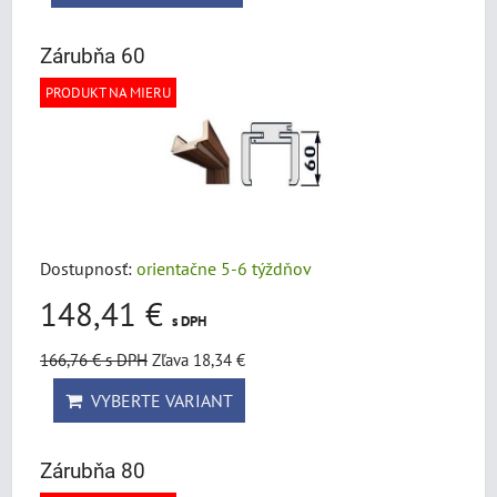
Zárubňa 60
PRODUKT NA MIERU
Dostupnosť:
orientačne 5-6 týždňov
148,41 €
s DPH
166,76 €
s DPH
Zľava 18,34 €
VYBERTE VARIANT
Zárubňa 80