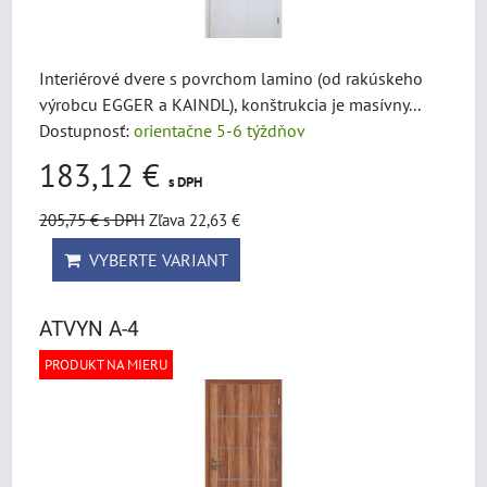
Interiérové dvere s povrchom lamino (od rakúskeho
výrobcu EGGER a KAINDL), konštrukcia je masívny...
Dostupnosť:
orientačne 5-6 týždňov
183,12 €
s DPH
205,75 €
s DPH
Zľava 22,63 €
VYBERTE VARIANT
ATVYN A-4
PRODUKT NA MIERU