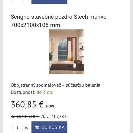
Scrigno stavebné puzdro Stech murivo
700x2100x105 mm
Obojstranný spomaľovač – súčasťou balenia
Dostupnosť:
do 3 dní
360,85 €
s DPH
468,63 €
s DPH
Zľava 107,78 €
DO KOŠÍKA
ks