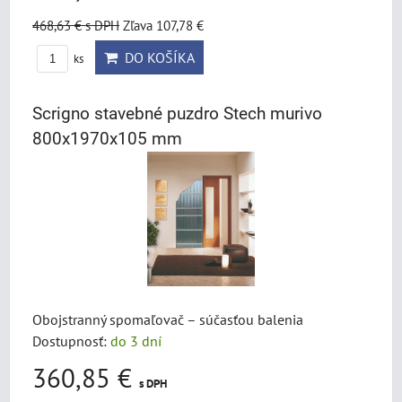
468,63 €
s DPH
Zľava 107,78 €
DO KOŠÍKA
ks
Scrigno stavebné puzdro Stech murivo
800x1970x105 mm
Obojstranný spomaľovač – súčasťou balenia
Dostupnosť:
do 3 dní
360,85 €
s DPH