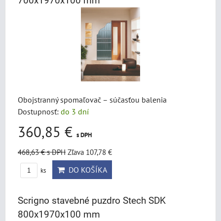
700x1970x100 mm
Obojstranný spomaľovač – súčasťou balenia
Dostupnosť:
do 3 dní
360,85 €
s DPH
468,63 €
s DPH
Zľava 107,78 €
DO KOŠÍKA
ks
Scrigno stavebné puzdro Stech SDK
800x1970x100 mm