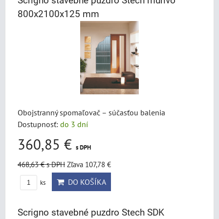
Scrigno stavebné puzdro Stech murivo
800x2100x125 mm
Obojstranný spomaľovač – súčasťou balenia
Dostupnosť:
do 3 dní
360,85 €
s DPH
468,63 €
s DPH
Zľava 107,78 €
DO KOŠÍKA
ks
Scrigno stavebné puzdro Stech SDK