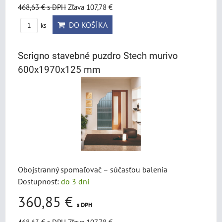
468,63 €
s DPH
Zľava 107,78 €
DO KOŠÍKA
ks
Scrigno stavebné puzdro Stech murivo
600x1970x125 mm
Obojstranný spomaľovač – súčasťou balenia
Dostupnosť:
do 3 dní
360,85 €
s DPH