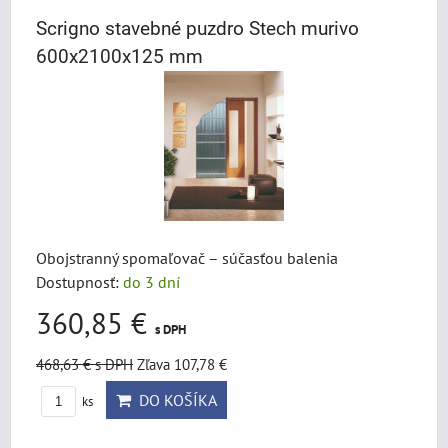
Scrigno stavebné puzdro Stech murivo
600x2100x125 mm
Obojstranný spomaľovač – súčasťou balenia
Dostupnosť:
do 3 dní
360,85 €
s DPH
468,63 €
s DPH
Zľava 107,78 €
DO KOŠÍKA
ks