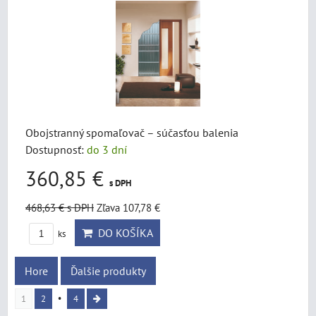
Obojstranný spomaľovač – súčasťou balenia
Dostupnosť:
do 3 dní
360,85 €
s DPH
468,63 €
s DPH
Zľava 107,78 €
DO KOŠÍKA
ks
Hore
Ďalšie produkty
1
2
4