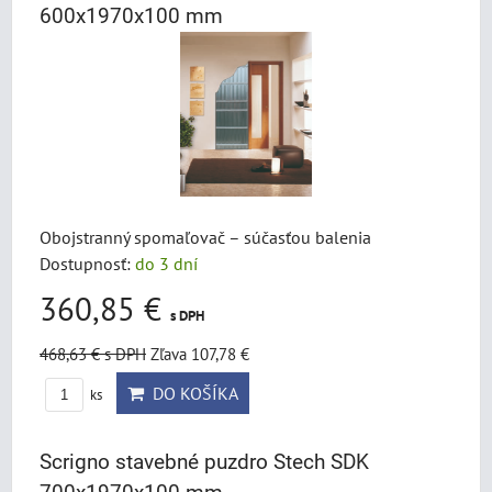
600x1970x100 mm
Obojstranný spomaľovač – súčasťou balenia
Dostupnosť:
do 3 dní
360,85 €
s DPH
468,63 €
s DPH
Zľava 107,78 €
DO KOŠÍKA
ks
Scrigno stavebné puzdro Stech SDK