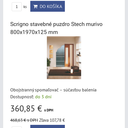
DO KOŠÍKA
ks
Scrigno stavebné puzdro Stech murivo
800x1970x125 mm
Obojstranný spomaľovač – súčasťou balenia
Dostupnosť:
do 3 dní
360,85 €
s DPH
468,63 €
s DPH
Zľava 107,78 €