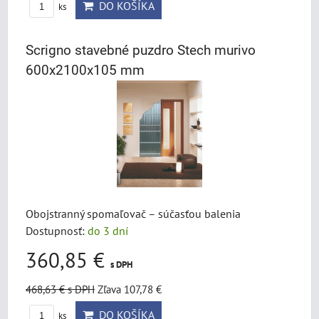
DO KOŠÍKA
ks
Scrigno stavebné puzdro Stech murivo
600x2100x105 mm
Obojstranný spomaľovač – súčasťou balenia
Dostupnosť:
do 3 dní
360,85 €
s DPH
468,63 €
s DPH
Zľava 107,78 €
DO KOŠÍKA
ks