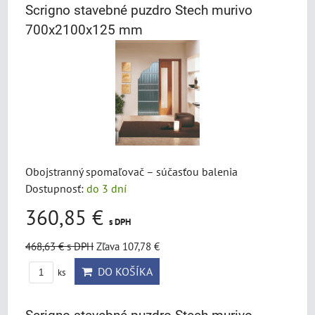
Scrigno stavebné puzdro Stech murivo
700x2100x125 mm
Obojstranný spomaľovač – súčasťou balenia
Dostupnosť:
do 3 dní
360,85 €
s DPH
468,63 €
s DPH
Zľava 107,78 €
DO KOŠÍKA
ks