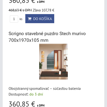
360,85 €
s DPH
468,63 €
s DPH
Zľava 107,78 €
DO KOŠÍKA
ks
Scrigno stavebné puzdro Stech murivo
700x1970x105 mm
Obojstranný spomaľovač – súčasťou balenia
Dostupnosť:
do 3 dní
360,85 €
s DPH