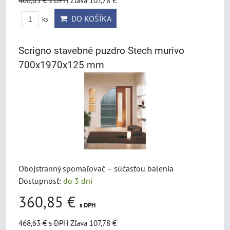
468,63 €
s DPH
Zľava 107,78 €
DO KOŠÍKA
ks
Scrigno stavebné puzdro Stech murivo
700x1970x125 mm
Obojstranný spomaľovač – súčasťou balenia
Dostupnosť:
do 3 dní
360,85 €
s DPH
468,63 €
s DPH
Zľava 107,78 €