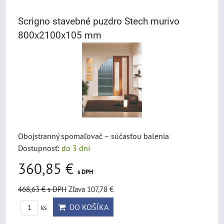
Scrigno stavebné puzdro Stech murivo
800x2100x105 mm
Obojstranný spomaľovač – súčasťou balenia
Dostupnosť:
do 3 dní
360,85 €
s DPH
468,63 €
s DPH
Zľava 107,78 €
DO KOŠÍKA
ks