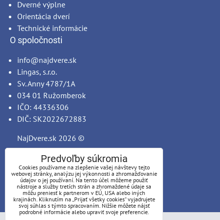
Dverné výplne
Orientácia dverí
Technické informácie
O spoločnosti
info@najdvere.sk
Lingas, s.r.o.
Sv. Anny 4787/1A
034 01 Ružomberok
IČO: 44336306
DIČ: SK2022672883
NajDvere.sk
2026 ©
Predvoľby súkromia
Cookies používame na zlepšenie vašej návštevy tejto
webovej stránky, analýzu jej výkonnosti a zhromažďovanie
údajov o jej používaní. Na tento účel môžeme použiť
nástroje a služby tretích strán a zhromaždené údaje sa
môžu preniesť k partnerom v EÚ, USA alebo iných
krajinách. Kliknutím na „Prijať všetky cookies“ vyjadrujete
svoj súhlas s týmto spracovaním. Nižšie môžete nájsť
podrobné informácie alebo upraviť svoje preferencie.