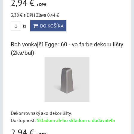
2,94 €
s DPH
3,38 €
s DPH
Zľava 0,44 €
DO KOŠÍKA
ks
Roh vonkajší Egger 60 - vo farbe dekoru lišty
(2ks/bal)
Dekor rovnaký ako dekor lišty.
Dostupnosť:
Skladom alebo skladom u dodávateľa
2,94 €