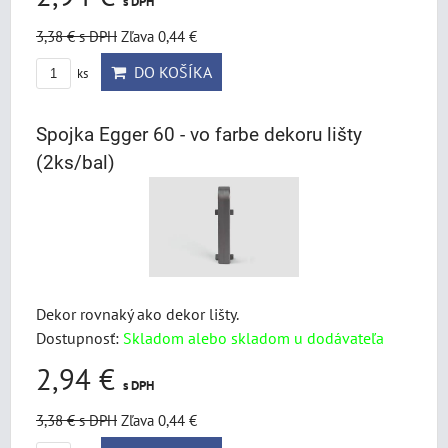
s DPH
3,38 €
s DPH
Zľava 0,44 €
DO KOŠÍKA
ks
Spojka Egger 60 - vo farbe dekoru lišty
(2ks/bal)
Dekor rovnaký ako dekor lišty.
Dostupnosť:
Skladom alebo skladom u dodávateľa
2,94 €
s DPH
3,38 €
s DPH
Zľava 0,44 €