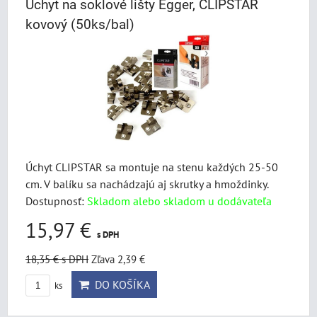
Úchyt na soklové lišty Egger, CLIPSTAR
kovový (50ks/bal)
Úchyt CLIPSTAR sa montuje na stenu každých 25-50
cm. V balíku sa nachádzajú aj skrutky a hmoždinky.
Dostupnosť:
Skladom alebo skladom u dodávateľa
15,97 €
s DPH
18,35 €
s DPH
Zľava 2,39 €
DO KOŠÍKA
ks