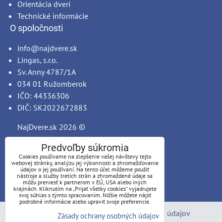
Orientácia dverí
Technické informácie
O spoločnosti
info@najdvere.sk
Lingas, s.r.o.
Sv. Anny 4787/1A
034 01 Ružomberok
IČO: 44336306
DIČ: SK2022672883
NajDvere.sk
2026 ©
Predvoľby súkromia
Cookies používame na zlepšenie vašej návštevy tejto
webovej stránky, analýzu jej výkonnosti a zhromažďovanie
údajov o jej používaní. Na tento účel môžeme použiť
nástroje a služby tretích strán a zhromaždené údaje sa
môžu preniesť k partnerom v EÚ, USA alebo iných
krajinách. Kliknutím na „Prijať všetky cookies“ vyjadrujete
svoj súhlas s týmto spracovaním. Nižšie môžete nájsť
podrobné informácie alebo upraviť svoje preferencie.
Predvoľby súkromia
Zásady ochrany osobných údajov
Zásady ochrany osobných údajov