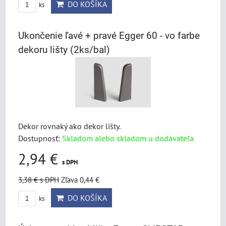
DO KOŠÍKA
ks
Ukončenie ľavé + pravé Egger 60 - vo farbe
dekoru lišty (2ks/bal)
Dekor rovnaký ako dekor lišty.
Dostupnosť:
Skladom alebo skladom u dodávateľa
2,94 €
s DPH
3,38 €
s DPH
Zľava 0,44 €
DO KOŠÍKA
ks