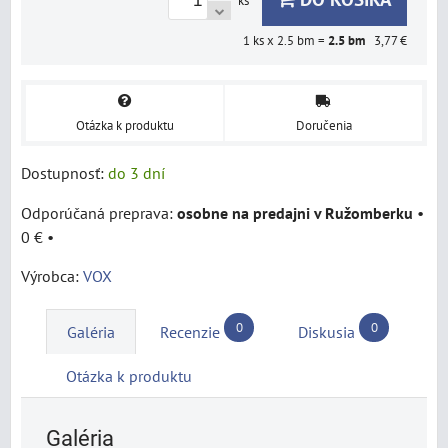
ks
1
ks x 2.5 bm =
2.5
bm
3,77 €
Otázka k produktu
Doručenia
Dostupnosť:
do 3 dní
osobne na predajni v Ružomberku
•
0 €
•
Výrobca:
VOX
0
0
Galéria
Recenzie
Diskusia
Otázka k produktu
Galéria