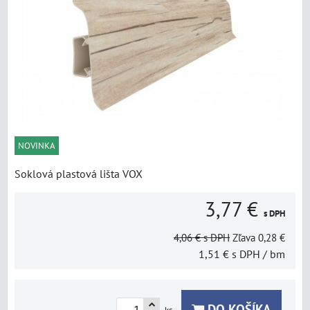
NOVINKA
Soklová plastová lišta VOX
3,77 €
s DPH
4,06 €
s DPH
Zľava
0,28 €
1,51 €
s DPH
/ bm
DO KOŠÍKA