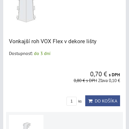
Vonkajší roh VOX Flex v dekore lišty
Dostupnosť:
do 3 dní
0,70 €
s DPH
0,80 €
s DPH
Zľava 0,10 €
DO KOŠÍKA
ks