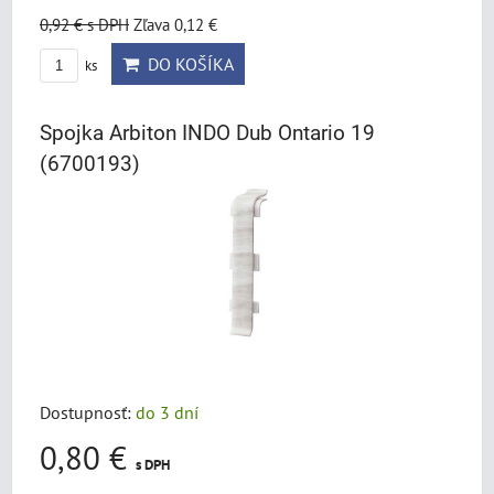
0,92 €
s DPH
Zľava 0,12 €
DO KOŠÍKA
ks
Spojka Arbiton INDO Dub Ontario 19
(6700193)
Dostupnosť:
do 3 dní
0,80 €
s DPH