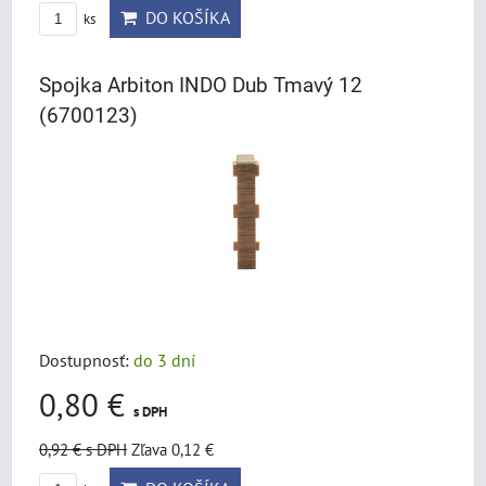
DO KOŠÍKA
ks
Spojka Arbiton INDO Dub Tmavý 12
(6700123)
Dostupnosť:
do 3 dní
0,80 €
s DPH
0,92 €
s DPH
Zľava 0,12 €