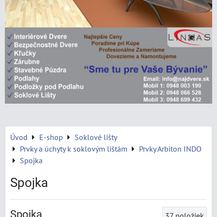
Úvod
E-shop
Soklové lišty
Prvky a úchyty k soklovým lištám
Prvky Arbiton INDO
Spojka
Spojka
Spojka
37
položiek