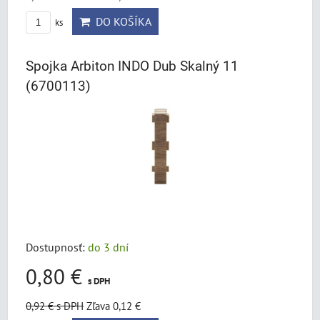
DO KOŠÍKA
ks
Spojka Arbiton INDO Dub Skalný 11
(6700113)
Dostupnosť:
do 3 dní
0,80 €
s DPH
0,92 €
s DPH
Zľava 0,12 €