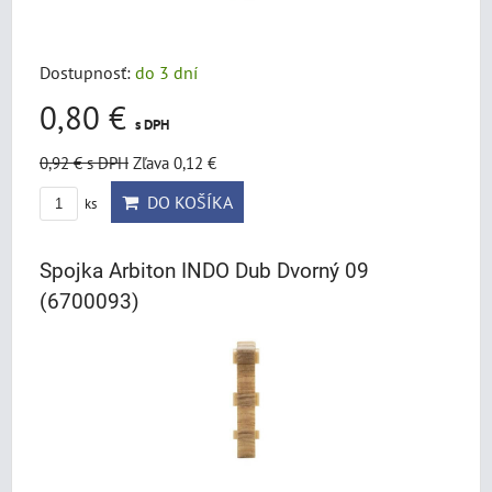
Dostupnosť:
do 3 dní
0,80 €
s DPH
0,92 €
s DPH
Zľava 0,12 €
DO KOŠÍKA
ks
Spojka Arbiton INDO Dub Dvorný 09
(6700093)