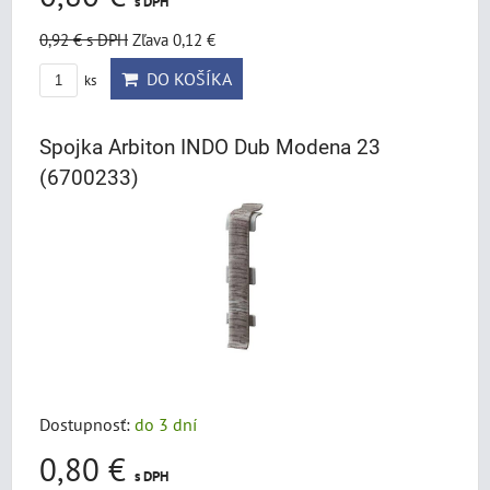
s DPH
0,92 €
s DPH
Zľava 0,12 €
DO KOŠÍKA
ks
Spojka Arbiton INDO Dub Modena 23
(6700233)
Dostupnosť:
do 3 dní
0,80 €
s DPH