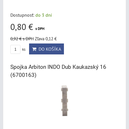
Dostupnosť:
do 3 dní
0,80 €
s DPH
0,92 €
s DPH
Zľava 0,12 €
DO KOŠÍKA
ks
Spojka Arbiton INDO Dub Kaukazský 16
(6700163)