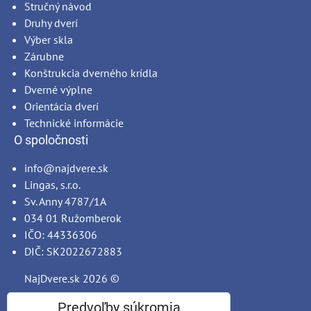
Stručný návod
Druhy dverí
Výber skla
Zárubne
Konštrukcia dverného krídla
Dverné výplne
Orientácia dverí
Technické informácie
O spoločnosti
info@najdvere.sk
Lingas, s.r.o.
Sv. Anny 4787/1A
034 01 Ružomberok
IČO: 44336306
DIČ: SK2022672883
NajDvere.sk
2026 ©
Predvoľby súkromia