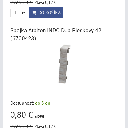
0,92 €
s DPH
Zľava 0,12 €
DO KOŠÍKA
ks
Spojka Arbiton INDO Dub Pieskový 42
(6700423)
Dostupnosť:
do 3 dní
0,80 €
s DPH
0,92 €
s DPH
Zľava 0,12 €