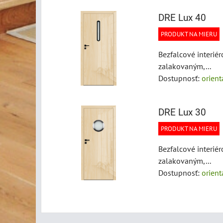
DRE Lux 40
PRODUKT NA MIERU
Bezfalcové interi
zalakovaným,...
Dostupnosť:
orien
DRE Lux 30
PRODUKT NA MIERU
Bezfalcové interi
zalakovaným,...
Dostupnosť:
orien