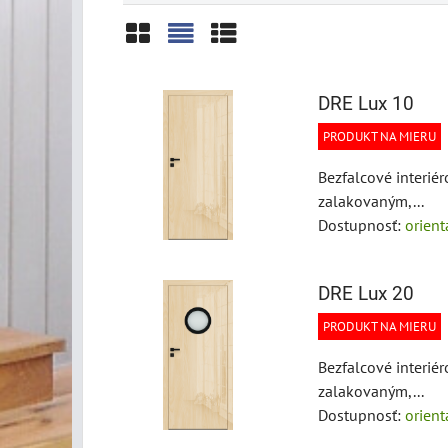
Mriežka
Zoznam
Tabuľka
DRE Lux 10
PRODUKT NA MIERU
Bezfalcové interi
zalakovaným,...
Dostupnosť:
orien
DRE Lux 20
PRODUKT NA MIERU
Bezfalcové interi
zalakovaným,...
Dostupnosť:
orien