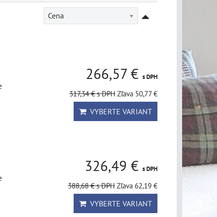
Cena
266,57 €
s DPH
e
317,34 €
s DPH
Zľava 50,77 €
VYBERTE VARIANT
326,49 €
s DPH
e
388,68 €
s DPH
Zľava 62,19 €
VYBERTE VARIANT