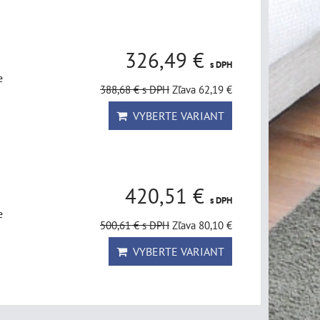
326,49 €
s DPH
e
388,68 €
s DPH
Zľava 62,19 €
VYBERTE VARIANT
420,51 €
s DPH
e
500,61 €
s DPH
Zľava 80,10 €
VYBERTE VARIANT