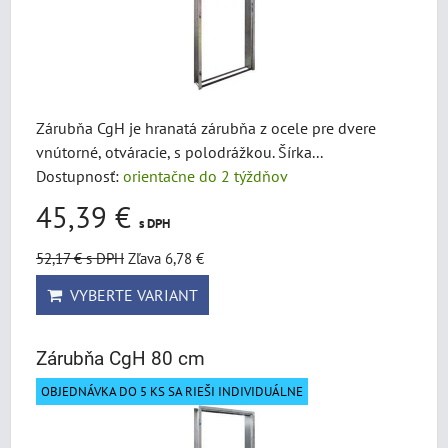
Zárubňa CgH je hranatá zárubňa z ocele pre dvere
vnútorné, otváracie, s polodrážkou. Šírka...
Dostupnosť:
orientačne do 2 týždňov
45,39 €
s DPH
52,17 €
s DPH
Zľava 6,78 €
VYBERTE VARIANT
Zárubňa CgH 80 cm
OBJEDNÁVKA DO 5 KS SA RIEŠI INDIVIDUÁLNE