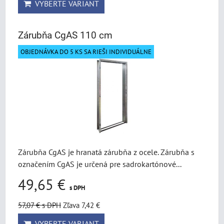
VYBERTE VARIANT
Zárubňa CgAS 110 cm
OBJEDNÁVKA DO 5 KS SA RIEŠI INDIVIDUÁLNE
Zárubňa CgAS je hranatá zárubňa z ocele. Zárubňa s
označením CgAS je určená pre sadrokartónové...
49,65 €
s DPH
57,07 €
s DPH
Zľava 7,42 €
VYBERTE VARIANT