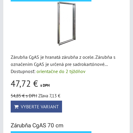
Zárubňa CgAS je hranatá zárubňa z ocele. Zárubňa s
označením CgAS je určená pre sadrokartónové...
Dostupnosť:
orientačne do 2 týždňov
47,72 €
s DPH
54,85 €
s DPH
Zľava 7,13 €
VYBERTE VARIANT
Zárubňa CgAS 70 cm