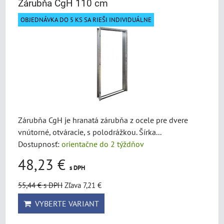
Zárubňa CgH 110 cm
OBJEDNÁVKA DO 5 KS SA RIEŠI INDIVIDUÁLNE
Zárubňa CgH je hranatá zárubňa z ocele pre dvere
vnútorné, otváracie, s polodrážkou. Šírka...
Dostupnosť:
orientačne do 2 týždňov
48,23 €
s DPH
55,44 €
s DPH
Zľava 7,21 €
VYBERTE VARIANT