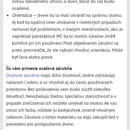
šírkou stavebného otvoru a dverí, ktoré do nej budú
osadené.
Orientácia
— dvere by sa mali otvárať na správnu stranu.
Aj keď by opačný smer otvárania v niektorých prípadoch
nemusel byť problémom, v malých miestnostiach, ako je
napríklad panelákové WC by to mohlo výrazne znížiť
komfort pri ich používaní. Pred objednaním zárubní sa
preto presvedčte, že ste vybrali vhodnú orientáciu. Môže
byť ľavá alebo pravá.
Čo vám prinesie oceľová zárubňa
Oceľové zárubne
majú dlhú životnosť, dobre odolávajú
nárazom i oderu a sú vhodné aj do často používaných
priestorov. Bez poškodenia vám budú slúžiť niekoľko
desaťročí. Nevyžadujú žiadnu špeciálnu starostlivosť a v
prípade znečistenia ich môžete umývať na mokro. Ak vás
omrzí ich farba, môžete ju kedykoľvek zmeniť vhodným
náterom. Zárubne z tohto materiálu sa dajú zakúpiť tiež v
prevedení pre protipožiarne dvere.