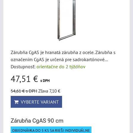
Zárubňa CgAS je hranatá zárubňa z ocele. Zárubňa s
označením CgAS je určená pre sadrokartónové...
Dostupnosť:
orientačne do 2 týždňov
47,51 €
s DPH
54,61 €
s DPH
Zľava 7,10 €
VYBERTE VARIANT
Zárubňa CgAS 90 cm
OBJEDNÁVKA DO 5 KS SA RIEŠI INDIVIDUÁLNE