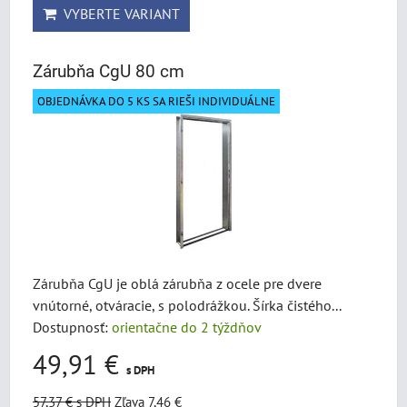
VYBERTE VARIANT
Zárubňa CgU 80 cm
OBJEDNÁVKA DO 5 KS SA RIEŠI INDIVIDUÁLNE
Zárubňa CgU je oblá zárubňa z ocele pre dvere
vnútorné, otváracie, s polodrážkou. Šírka čistého...
Dostupnosť:
orientačne do 2 týždňov
49,91 €
s DPH
57,37 €
s DPH
Zľava 7,46 €