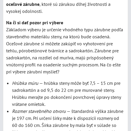
oceľové zárubne
, ktoré sú zárukou dlhej životnosti a
vysokej odolnosti.
Na či si dať pozor pri výbere
Základom výberu je určenie vhodného typu zárubne podľa
stavebného materiálu steny, na ktorú bude osadená.
Oceľové zárubne si môžete zakúpiť vo vyhotovení pre
tehlu, pórobetónové tvárnice a sadrokartón. Zárubne pre
sadrokartón, na rozdiel od muriva, majú prispôsobený
vnútorný profil na osadenie suchým procesom. Na čo ešte
pri výbere zárubní myslieť?
Hrúbka múru
— hrúbka steny môže byť 7,5 – 15 cm pre
sadrokartón a od 9,5 do 22 cm pre murované steny.
Hrúbku merajte po dokončení povrchovej úpravy steny
vrátane omietok.
Rozmer stavebného otvoru
— štandardná výška zárubne
je 197 cm. Pri určení šírky máte k dispozícii rozmery od
60 do 160 cm. Šírka zárubne by mala byť v súlade so