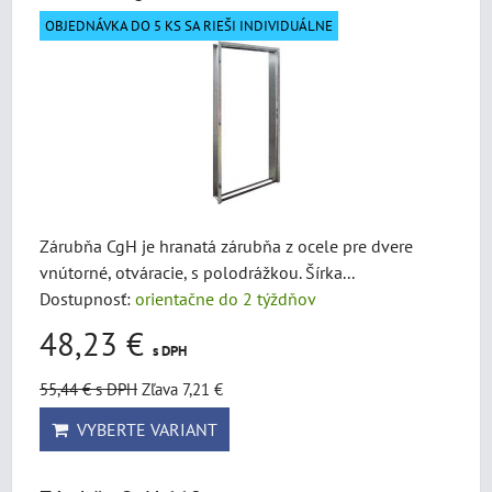
OBJEDNÁVKA DO 5 KS SA RIEŠI INDIVIDUÁLNE
Zárubňa CgH je hranatá zárubňa z ocele pre dvere
vnútorné, otváracie, s polodrážkou. Šírka...
Dostupnosť:
orientačne do 2 týždňov
48,23 €
s DPH
55,44 €
s DPH
Zľava 7,21 €
VYBERTE VARIANT