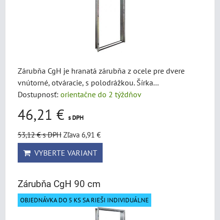
Zárubňa CgH je hranatá zárubňa z ocele pre dvere
vnútorné, otváracie, s polodrážkou. Šírka...
Dostupnosť:
orientačne do 2 týždňov
46,21 €
s DPH
53,12 €
s DPH
Zľava 6,91 €
VYBERTE VARIANT
Zárubňa CgH 90 cm
OBJEDNÁVKA DO 5 KS SA RIEŠI INDIVIDUÁLNE