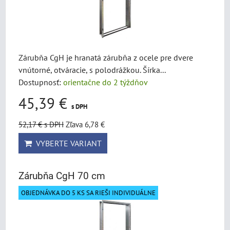
Zárubňa CgH je hranatá zárubňa z ocele pre dvere
vnútorné, otváracie, s polodrážkou. Šírka...
Dostupnosť:
orientačne do 2 týždňov
45,39 €
s DPH
52,17 €
s DPH
Zľava 6,78 €
VYBERTE VARIANT
Zárubňa CgH 70 cm
OBJEDNÁVKA DO 5 KS SA RIEŠI INDIVIDUÁLNE