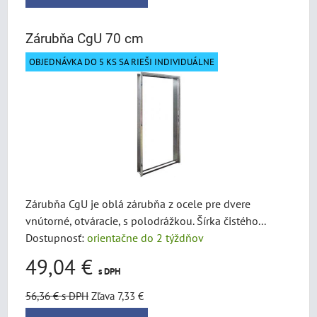
Zárubňa CgU 70 cm
OBJEDNÁVKA DO 5 KS SA RIEŠI INDIVIDUÁLNE
Zárubňa CgU je oblá zárubňa z ocele pre dvere
vnútorné, otváracie, s polodrážkou. Šírka čistého...
Dostupnosť:
orientačne do 2 týždňov
49,04 €
s DPH
56,36 €
s DPH
Zľava 7,33 €