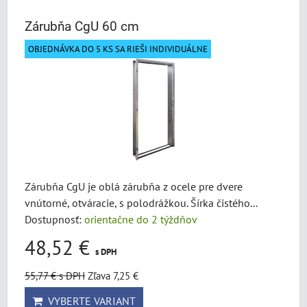
Zárubňa CgU 60 cm
OBJEDNÁVKA DO 5 KS SA RIEŠI INDIVIDUÁLNE
Zárubňa CgU je oblá zárubňa z ocele pre dvere
vnútorné, otváracie, s polodrážkou. Šírka čistého...
Dostupnosť:
orientačne do 2 týždňov
48,52 €
s DPH
55,77 €
s DPH
Zľava 7,25 €
VYBERTE VARIANT