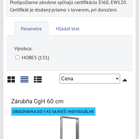
Protipožiarne zárubne spĺňajú certifikáciu EI60, EW120.
Certifikát je dodaný priamo s tovarom, pri doručení.
Parametre
Hľadať text
Výrobca:
HOBES (131)
Mriežka
Zoznam
Tabuľka
Zárubňa CgH 60 cm
OBJEDNÁVKA DO 5 KS SA RIEŠI INDIVIDUÁLNE