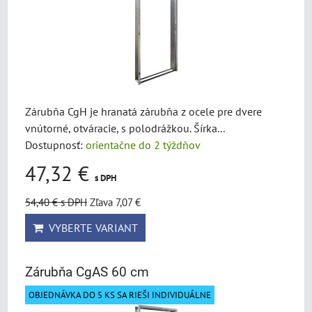
Zárubňa CgH je hranatá zárubňa z ocele pre dvere
vnútorné, otváracie, s polodrážkou. Šírka...
Dostupnosť:
orientačne do 2 týždňov
47,32 €
s DPH
54,40 €
s DPH
Zľava 7,07 €
VYBERTE VARIANT
Zárubňa CgAS 60 cm
OBJEDNÁVKA DO 5 KS SA RIEŠI INDIVIDUÁLNE