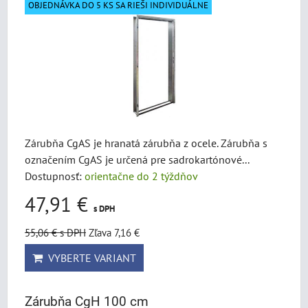
OBJEDNÁVKA DO 5 KS SA RIEŠI INDIVIDUÁLNE
Zárubňa CgAS je hranatá zárubňa z ocele. Zárubňa s
označením CgAS je určená pre sadrokartónové...
Dostupnosť:
orientačne do 2 týždňov
47,91 €
s DPH
55,06 €
s DPH
Zľava 7,16 €
VYBERTE VARIANT
Zárubňa CgH 100 cm