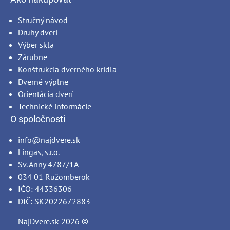
Stručný návod
Druhy dverí
Výber skla
Zárubne
Konštrukcia dverného krídla
Dverné výplne
Orientácia dverí
Technické informácie
O spoločnosti
info@najdvere.sk
Lingas, s.r.o.
Sv. Anny 4787/1A
034 01 Ružomberok
IČO: 44336306
DIČ: SK2022672883
NajDvere.sk
2026 ©