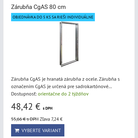
Zárubňa CgAS 80 cm
OBJEDNÁVKA DO 5 KS SA RIEŠI INDIVIDUÁLNE
Zárubňa CgAS je hranatá zárubňa z ocele. Zárubňa s
označením CgAS je určená pre sadrokartónové...
Dostupnosť:
orientačne do 2 týždňov
48,42 €
s DPH
55,66 €
s DPH
Zľava 7,24 €
VYBERTE VARIANT