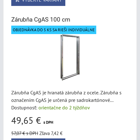
Zárubňa CgAS 100 cm
OBJEDNÁVKA DO 5 KS SA RIEŠI INDIVIDUÁLNE
Zárubňa CgAS je hranatá zárubňa z ocele. Zárubňa s
označením CgAS je určená pre sadrokartónové...
Dostupnosť:
orientačne do 2 týždňov
49,65 €
s DPH
57,07 €
s DPH
Zľava 7,42 €