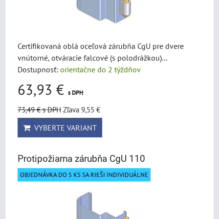
Certifikovaná oblá oceľová zárubňa CgU pre dvere
vnútorné, otváracie falcové (s polodrážkou)...
Dostupnosť:
orientačne do 2 týždňov
63,93 €
s DPH
73,49 €
s DPH
Zľava 9,55 €
VYBERTE VARIANT
Protipožiarna zárubňa CgU 110
OBJEDNÁVKA DO 5 KS SA RIEŠI INDIVIDUÁLNE