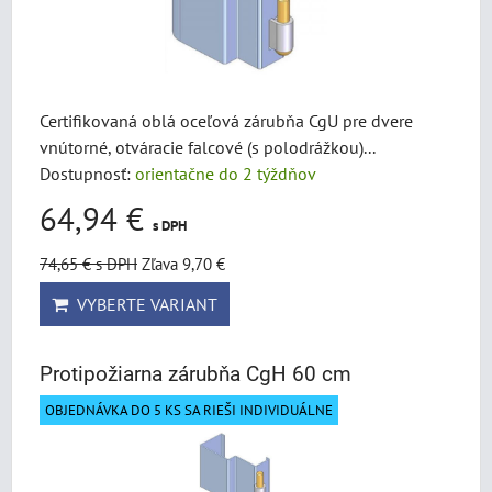
Certifikovaná oblá oceľová zárubňa CgU pre dvere
vnútorné, otváracie falcové (s polodrážkou)...
Dostupnosť:
orientačne do 2 týždňov
64,94 €
s DPH
74,65 €
s DPH
Zľava 9,70 €
VYBERTE VARIANT
Protipožiarna zárubňa CgH 60 cm
OBJEDNÁVKA DO 5 KS SA RIEŠI INDIVIDUÁLNE