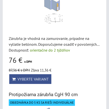
Zárubňa je vhodná na zamurovanie, prípadne na
vyliatie betónom. Doporučujeme osadiť v povolených...
Dostupnosť:
orientačne do 2 týždňov
76 €
s DPH
87,36 €
s DPH
Zľava 11,36 €
VYBERTE VARIANT
Protipožiarna zárubňa CgH 90 cm
OBJEDNÁVKA DO 5 KS SA RIEŠI INDIVIDUÁLNE