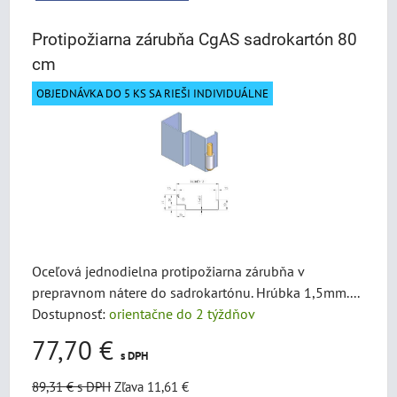
Protipožiarna zárubňa CgAS sadrokartón 80
cm
OBJEDNÁVKA DO 5 KS SA RIEŠI INDIVIDUÁLNE
Oceľová jednodielna protipožiarna zárubňa v
prepravnom nátere do sadrokartónu. Hrúbka 1,5mm....
Dostupnosť:
orientačne do 2 týždňov
77,70 €
s DPH
89,31 €
s DPH
Zľava 11,61 €