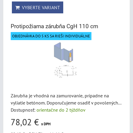
VYBERTE VARIANT
Protipožiarna zárubňa CgH 110 cm
OBJEDNÁVKA DO 5 KS SA RIEŠI INDIVIDUÁLNE
Zárubňa je vhodná na zamurovanie, prípadne na
vyliatie betónom. Doporučujeme osadiť v povolených...
Dostupnosť:
orientačne do 2 týždňov
78,02 €
s DPH