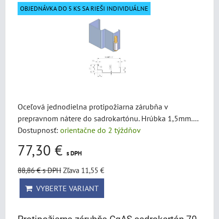
OBJEDNÁVKA DO 5 KS SA RIEŠI INDIVIDUÁLNE
Oceľová jednodielna protipožiarna zárubňa v
prepravnom nátere do sadrokartónu. Hrúbka 1,5mm....
Dostupnosť:
orientačne do 2 týždňov
77,30 €
s DPH
88,86 €
s DPH
Zľava 11,55 €
VYBERTE VARIANT