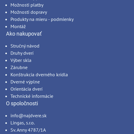
Možnosti platby
Možnosti dopravy
Produkty na mieru - podmienky
Montáž
Ako nakupovať
Stručný návod
Druhy dverí
Výber skla
Zárubne
Konštrukcia dverného krídla
Dverné výplne
Orientácia dverí
Technické informácie
O spoločnosti
info@najdvere.sk
Lingas, s.r.o.
Sv. Anny 4787/1A