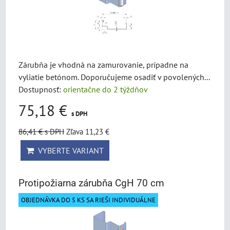
Zárubňa je vhodná na zamurovanie, prípadne na
vyliatie betónom. Doporučujeme osadiť v povolených...
Dostupnosť:
orientačne do 2 týždňov
75,18 €
s DPH
86,41 €
s DPH
Zľava 11,23 €
VYBERTE VARIANT
Protipožiarna zárubňa CgH 70 cm
OBJEDNÁVKA DO 5 KS SA RIEŠI INDIVIDUÁLNE