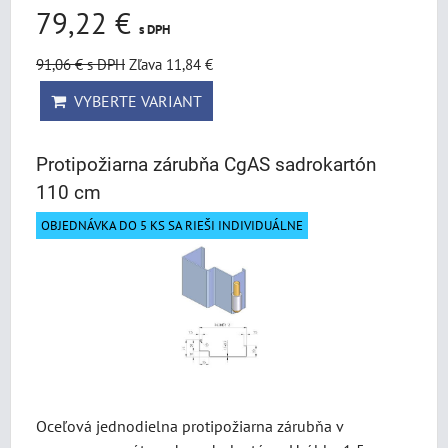
79,22 €
s DPH
91,06 €
s DPH
Zľava 11,84 €
VYBERTE VARIANT
Protipožiarna zárubňa CgAS sadrokartón
110 cm
OBJEDNÁVKA DO 5 KS SA RIEŠI INDIVIDUÁLNE
Oceľová jednodielna protipožiarna zárubňa v