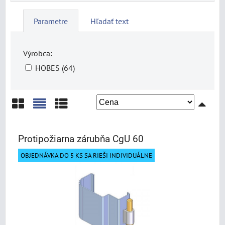
Parametre
Hľadať text
Výrobca:
HOBES (64)
Mriežka
Zoznam
Tabuľka
Protipožiarna zárubňa CgU 60
OBJEDNÁVKA DO 5 KS SA RIEŠI INDIVIDUÁLNE