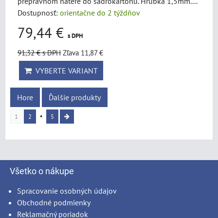
prepravnom nátere do sadrokartónu. Hrúbka 1,5mm....
Dostupnosť:
orientačne do 2 týždňov
79,44 €
s DPH
91,32 €
s DPH
Zľava 11,87 €
VYBERTE VARIANT
Hore
Ďalšie produkty
1
2
5
Všetko o nákupe
Spracovanie osobných údajov
Obchodné podmienky
Reklamačný poriadok