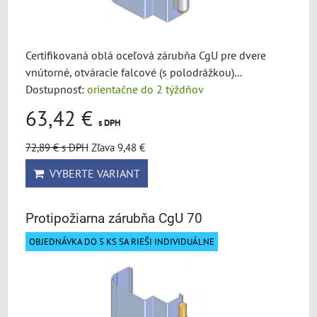
Certifikovaná oblá oceľová zárubňa CgU pre dvere
vnútorné, otváracie falcové (s polodrážkou)...
Dostupnosť:
orientačne do 2 týždňov
63,42 €
s DPH
72,89 €
s DPH
Zľava 9,48 €
VYBERTE VARIANT
Protipožiarna zárubňa CgU 70
OBJEDNÁVKA DO 5 KS SA RIEŠI INDIVIDUÁLNE