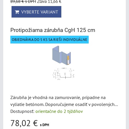
89,68 €
s DPH
Zľava 11,66 €
VYBERTE VARIANT
Protipožiarna zárubňa CgH 125 cm
OBJEDNÁVKA DO 5 KS SA RIEŠI INDIVIDUÁLNE
Zárubňa je vhodná na zamurovanie, prípadne na
vyliatie betónom. Doporučujeme osadiť v povolených...
Dostupnosť:
orientačne do 2 týždňov
78,02 €
s DPH