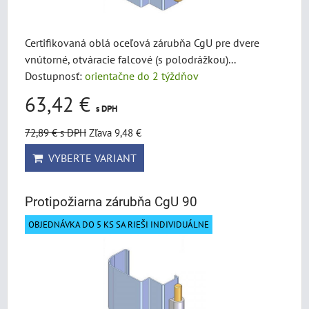
Certifikovaná oblá oceľová zárubňa CgU pre dvere
vnútorné, otváracie falcové (s polodrážkou)...
Dostupnosť:
orientačne do 2 týždňov
63,42 €
s DPH
72,89 €
s DPH
Zľava 9,48 €
VYBERTE VARIANT
Protipožiarna zárubňa CgU 90
OBJEDNÁVKA DO 5 KS SA RIEŠI INDIVIDUÁLNE