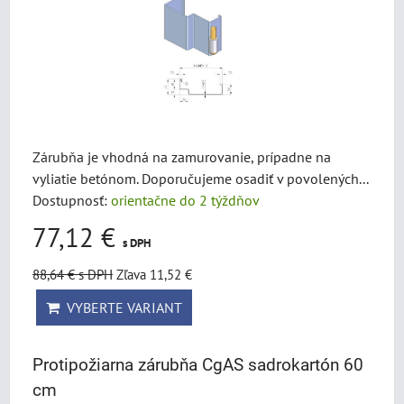
Zárubňa je vhodná na zamurovanie, prípadne na
vyliatie betónom. Doporučujeme osadiť v povolených...
Dostupnosť:
orientačne do 2 týždňov
77,12 €
s DPH
88,64 €
s DPH
Zľava 11,52 €
VYBERTE VARIANT
Protipožiarna zárubňa CgAS sadrokartón 60
cm