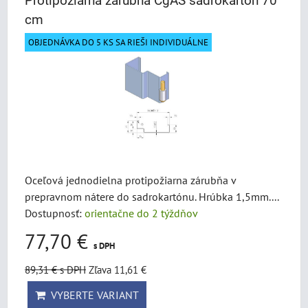
Protipožiarna zárubňa CgAS sadrokartón 70
cm
OBJEDNÁVKA DO 5 KS SA RIEŠI INDIVIDUÁLNE
Oceľová jednodielna protipožiarna zárubňa v
prepravnom nátere do sadrokartónu. Hrúbka 1,5mm....
Dostupnosť:
orientačne do 2 týždňov
77,70 €
s DPH
89,31 €
s DPH
Zľava 11,61 €
VYBERTE VARIANT