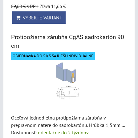
89,68 €
s DPH
Zľava 11,66 €
VYBERTE VARIANT
Protipožiarna zárubňa CgAS sadrokartón 90
cm
OBJEDNÁVKA DO 5 KS SA RIEŠI INDIVIDUÁLNE
Oceľová jednodielna protipožiarna zárubňa v
prepravnom nátere do sadrokartónu. Hrúbka 1,5mm....
Dostupnosť:
orientačne do 2 týždňov