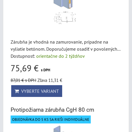
Zárubňa je vhodná na zamurovanie, prípadne na
vyliatie betónom. Doporučujeme osadiť v povolených...
Dostupnosť:
orientačne do 2 týždňov
75,69 €
s DPH
87,01 €
s DPH
Zľava 11,31 €
VYBERTE VARIANT
Protipožiarna zárubňa CgH 80 cm
OBJEDNÁVKA DO 5 KS SA RIEŠI INDIVIDUÁLNE