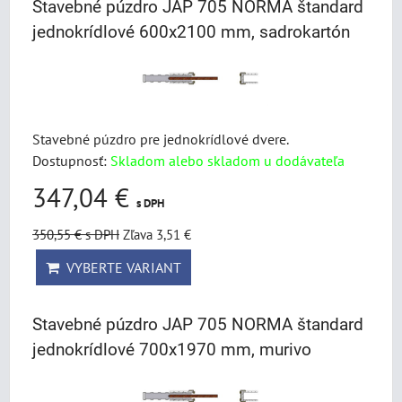
Stavebné púzdro JAP 705 NORMA štandard
jednokrídlové 600x2100 mm, sadrokartón
Stavebné púzdro pre jednokrídlové dvere.
Dostupnosť:
Skladom alebo skladom u dodávateľa
347,04 €
s DPH
350,55 €
s DPH
Zľava 3,51 €
VYBERTE VARIANT
Stavebné púzdro JAP 705 NORMA štandard
jednokrídlové 700x1970 mm, murivo