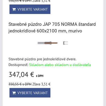
350,55 €
s DPH
Zľava 3,51 €
VYBERTE VARIANT
Stavebné púzdro JAP 705 NORMA štandard
jednokrídlové 600x2100 mm, murivo
Stavebné púzdro pre jednokrídlové dvere.
Dostupnosť:
Skladom alebo skladom u dodávateľa
347,04 €
s DPH
350,55 €
s DPH
Zľava 3,51 €
VYBERTE VARIANT