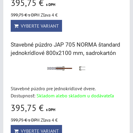
395,75 €
s DPH
399,75 €
s DPH
Zľava 4 €
VYBERTE VARIANT
Stavebné púzdro JAP 705 NORMA štandard
jednokrídlové 800x2100 mm, sadrokartón
Stavebné púzdro pre jednokrídlové dvere.
Dostupnosť:
Skladom alebo skladom u dodávateľa
395,75 €
s DPH
399,75 €
s DPH
Zľava 4 €
VYBERTE VARIANT