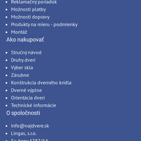
Reklamačný poriadok
Možnosti platby
Možnosti dopravy
Produkty na mieru - podmienky
Montáž
Ako nakupovať
Stručný návod
Druhy dverí
Výber skla
Zárubne
Konštrukcia dverného krídla
Dverné výplne
Orientácia dverí
Technické informácie
O spoločnosti
info@najdvere.sk
Lingas, s.r.o.
Sv. Anny 4787/1A