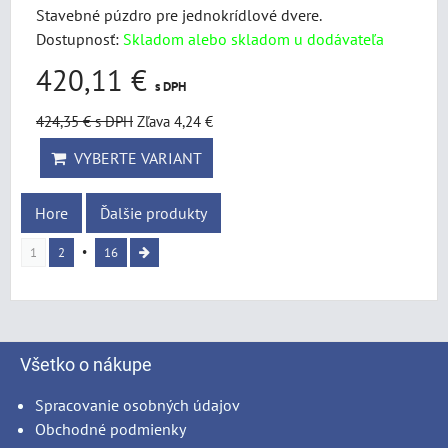
Stavebné púzdro pre jednokrídlové dvere.
Dostupnosť:
Skladom alebo skladom u dodávateľa
420,11 €
s DPH
424,35 €
s DPH
Zľava 4,24 €
VYBERTE VARIANT
Hore
Ďalšie produkty
1
2
16
Všetko o nákupe
Spracovanie osobných údajov
Obchodné podmienky