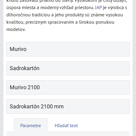
krídlo zasúvalo priamo do steny. Výsledkom je čistý dizajn,
úspora miesta a moderný vzhľad priestoru.
JAP
je výrobca s
dlhoročnou tradíciou a jeho produkty sú známe vysokou
kvalitou, precíznym spracovaním a širokou ponukou
modelov.
Murivo
Sadrokartón
Murivo 2100
Sadrokartón 2100 mm
Parametre
Hľadať text