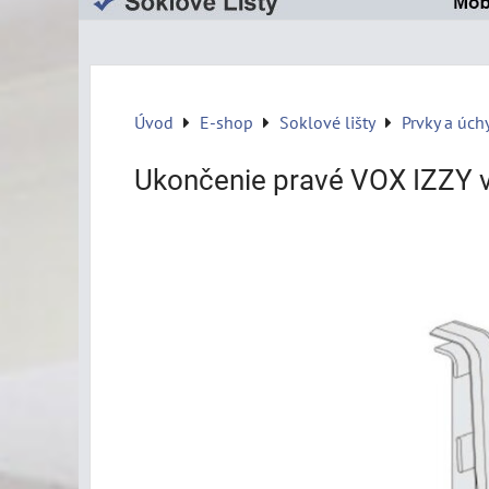
Úvod
E-shop
Soklové lišty
Prvky a úch
Ukončenie pravé VOX IZZY v 