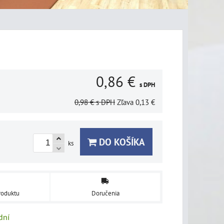
0,86 €
s DPH
0,98 €
s DPH
Zľava
0,13 €
DO KOŠÍKA
ks
roduktu
Doručenia
dní