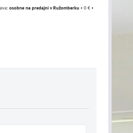
osobne na predajni v Ružomberku
•
0 €
•