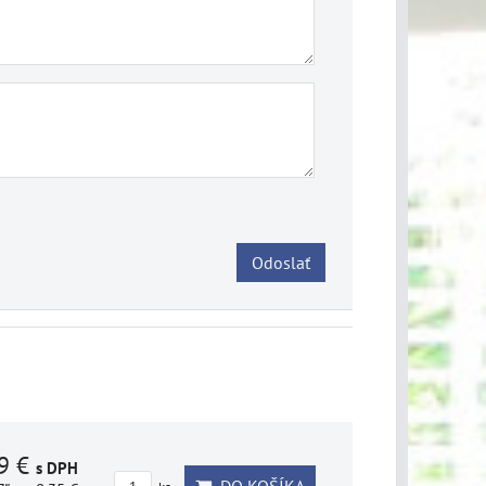
Odoslať
69 €
s DPH