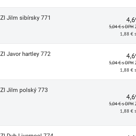
ZI Jilm sibírsky 771
4,
5,04 €
s DPH
1,88 €
ZI Javor hartley 772
4,
5,04 €
s DPH
1,88 €
ZZI Jilm polský 773
4,
5,04 €
s DPH
1,88 €
ZZI Dub Liverpool 774