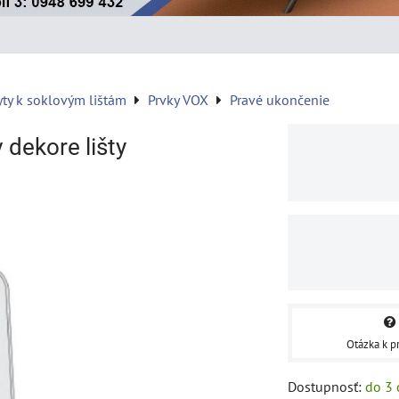
yty k soklovým lištám
Prvky VOX
Pravé ukončenie
dekore lišty
Otázka k p
Dostupnosť:
do 3 