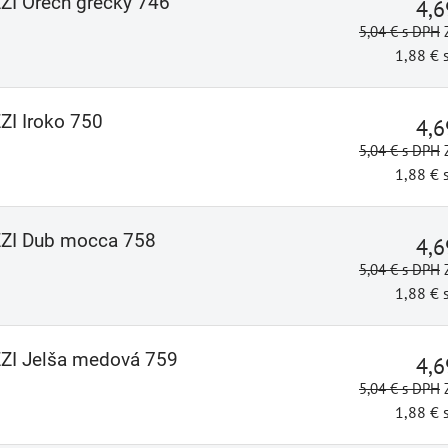
ZZI Orech grécky 746
4,
5,04 €
s DPH
1,88 €
ZZI Iroko 750
4,
5,04 €
s DPH
1,88 €
IZZI Dub mocca 758
4,
5,04 €
s DPH
1,88 €
ZZI Jelša medová 759
4,
5,04 €
s DPH
1,88 €