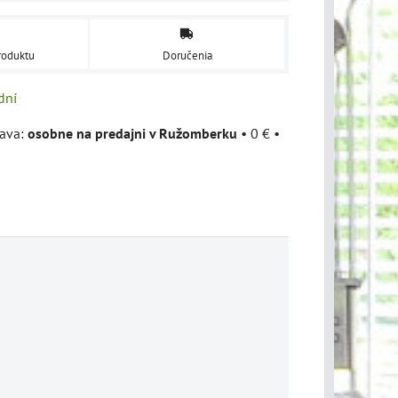
roduktu
Doručenia
dní
osobne na predajni v Ružomberku
•
0 €
•