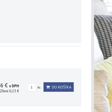
86 €
s DPH
DO KOŠÍKA
ks
Zľava 0,13 €