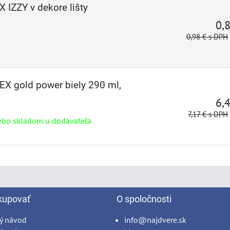
 IZZY v dekore lišty
0,
0,98 €
s DPH
EX gold power biely 290 ml,
6,
7,17 €
s DPH
ebo skladom u dodávateľa
kupovať
O spoločnosti
ý návod
info@najdvere.sk