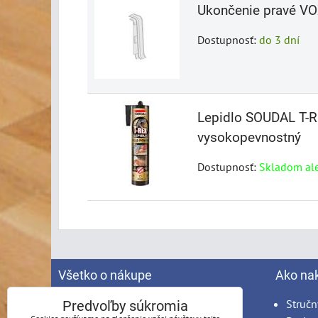
Ukončenie pravé VOX
Dostupnosť:
do 3 dní
Lepidlo SOUDAL T-R
vysokopevnostný
Dostupnosť:
Skladom al
Všetko o nákupe
Ako na
Spracovanie osobných údajov
Stručn
Predvoľby súkromia