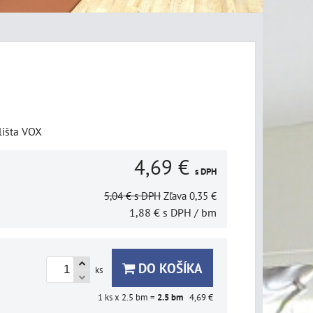
lišta VOX
4,69 €
s DPH
5,04 €
s DPH
Zľava
0,35 €
1,88 €
s DPH
/ bm
DO KOŠÍKA
ks
1
ks x 2.5 bm =
2.5
bm
4,69 €