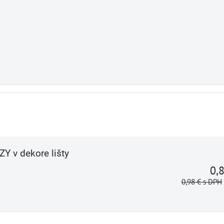
ZY v dekore lišty
0,
0,98 €
s DPH