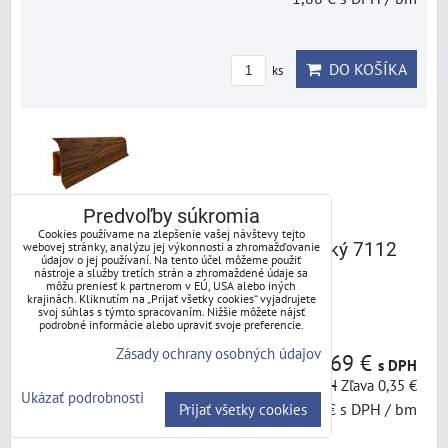
DO KOŠÍKA
ks
Predvoľby súkromia
Cookies používame na zlepšenie vašej návštevy tejto
Soklová lišta VOX IZZI Dub burgunský 7112
webovej stránky, analýzu jej výkonnosti a zhromažďovanie
údajov o jej používaní. Na tento účel môžeme použiť
nástroje a služby tretích strán a zhromaždené údaje sa
môžu preniesť k partnerom v EÚ, USA alebo iných
Dostupnosť:
do 3 dní
krajinách. Kliknutím na „Prijať všetky cookies“ vyjadrujete
svoj súhlas s týmto spracovaním. Nižšie môžete nájsť
podrobné informácie alebo upraviť svoje preferencie.
Zásady ochrany osobných údajov
4,69 €
s DPH
5,04 €
s DPH
Zľava 0,35 €
Ukázať podrobnosti
1,88 €
s DPH
/ bm
Prijať všetky cookies