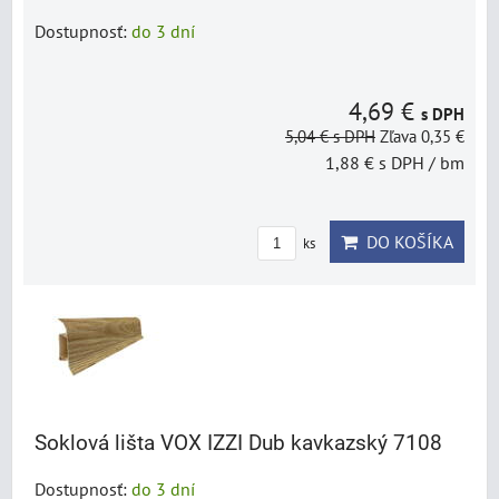
Dostupnosť:
do 3 dní
4,69 €
s DPH
5,04 €
s DPH
Zľava 0,35 €
1,88 €
s DPH
/ bm
DO KOŠÍKA
ks
Soklová lišta VOX IZZI Dub kavkazský 7108
Dostupnosť:
do 3 dní