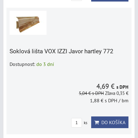
Soklová lišta VOX IZZI Javor hartley 772
Dostupnosť:
do 3 dní
4,69 €
s DPH
5,04 €
s DPH
Zľava 0,35 €
1,88 €
s DPH
/ bm
DO KOŠÍKA
ks