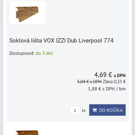
Soklová lišta VOX IZZI Dub Liverpool 774
Dostupnosť:
do 3 dní
4,69 €
s DPH
5,04 €
s DPH
Zľava 0,35 €
1,88 €
s DPH
/ bm
DO KOŠÍKA
ks