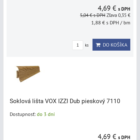
4,69 €
s DPH
5,04 €
s DPH
Zľava 0,35 €
1,88 €
s DPH
/ bm
DO KOŠÍKA
ks
Soklová lišta VOX IZZI Dub pieskový 7110
Dostupnosť:
do 3 dní
4,69 €
s DPH