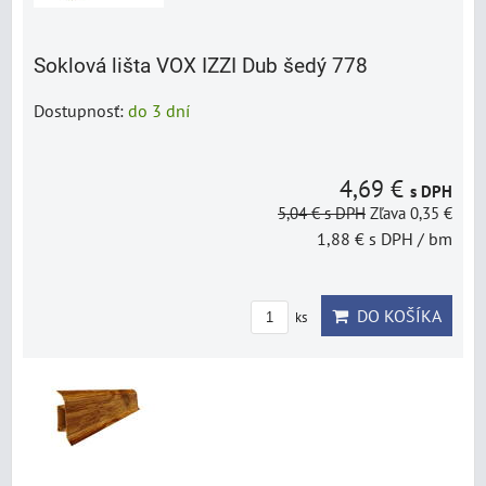
Soklová lišta VOX IZZI Dub šedý 778
Dostupnosť:
do 3 dní
4,69 €
s DPH
5,04 €
s DPH
Zľava 0,35 €
1,88 €
s DPH
/ bm
DO KOŠÍKA
ks