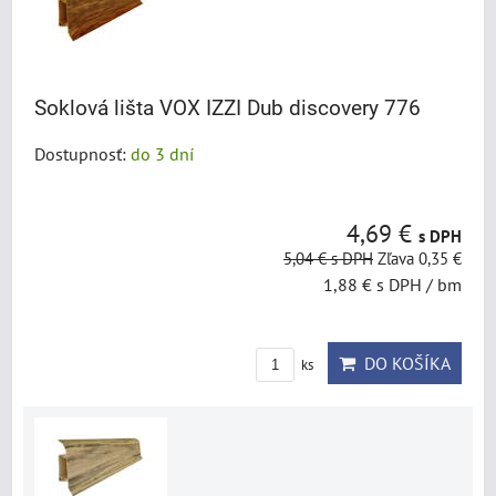
Soklová lišta VOX IZZI Dub discovery 776
Dostupnosť:
do 3 dní
4,69 €
s DPH
5,04 €
s DPH
Zľava 0,35 €
1,88 €
s DPH
/ bm
DO KOŠÍKA
ks