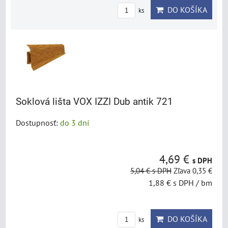
DO KOŠÍKA
ks
Soklová lišta VOX IZZI Dub antik 721
Dostupnosť:
do 3 dní
4,69 €
s DPH
5,04 €
s DPH
Zľava 0,35 €
1,88 €
s DPH
/ bm
DO KOŠÍKA
ks