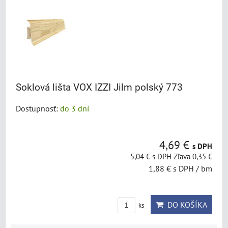
Soklová lišta VOX IZZI Jilm polský 773
Dostupnosť:
do 3 dní
4,69 €
s DPH
5,04 €
s DPH
Zľava 0,35 €
1,88 €
s DPH
/ bm
DO KOŠÍKA
ks