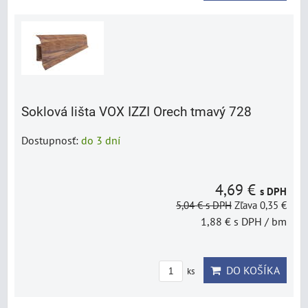
Soklová lišta VOX IZZI Orech tmavý 728
Dostupnosť:
do 3 dní
4,69 €
s DPH
5,04 €
s DPH
Zľava 0,35 €
1,88 €
s DPH
/ bm
DO KOŠÍKA
ks