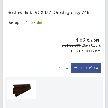
Soklová lišta VOX IZZI Orech grécky 746
Dostupnosť:
do 3 dní
4,69 €
s DPH
5,04 €
s DPH
Zľava 0,35 €
1,88 €
s DPH
/ bm
DO KOŠÍKA
ks