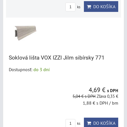
DO KOŠÍKA
ks
Soklová lišta VOX IZZI Jilm sibírsky 771
Dostupnosť:
do 3 dní
4,69 €
s DPH
5,04 €
s DPH
Zľava 0,35 €
1,88 €
s DPH
/ bm
DO KOŠÍKA
ks