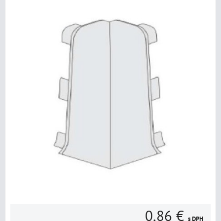
0,86 €
s DPH