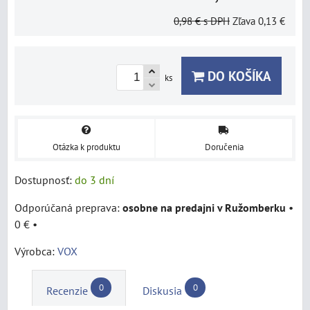
0,98 €
s DPH
Zľava
0,13 €
DO KOŠÍKA
ks
Otázka k produktu
Doručenia
Dostupnosť:
do 3 dní
osobne na predajni v Ružomberku
•
0 €
•
Výrobca:
VOX
0
0
Recenzie
Diskusia