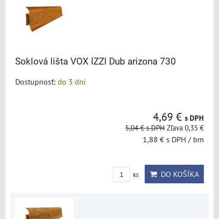
Soklová lišta VOX IZZI Dub arizona 730
Dostupnosť:
do 3 dní
4,69 €
s DPH
5,04 €
s DPH
Zľava 0,35 €
1,88 €
s DPH
/ bm
DO KOŠÍKA
ks