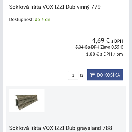
Soklová lišta VOX IZZI Dub vinný 779
Dostupnosť:
do 3 dní
4,69 €
s DPH
5,04 €
s DPH
Zľava 0,35 €
1,88 €
s DPH
/ bm
DO KOŠÍKA
ks
Soklová lišta VOX IZZI Dub graysland 788