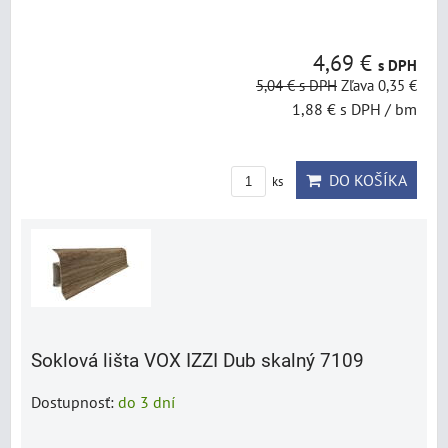
4,69 €
s DPH
5,04 €
s DPH
Zľava 0,35 €
1,88 €
s DPH
/ bm
DO KOŠÍKA
ks
Soklová lišta VOX IZZI Dub skalný 7109
Dostupnosť:
do 3 dní