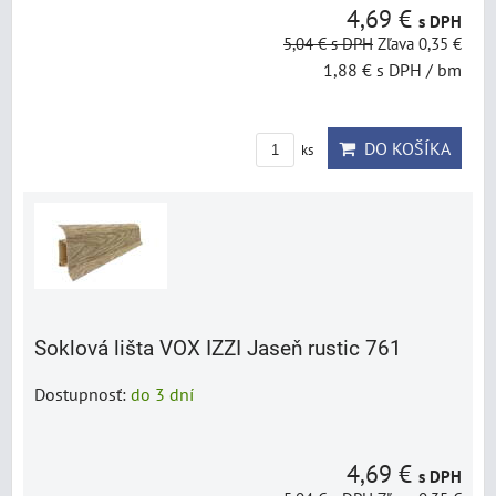
4,69 €
s DPH
5,04 €
s DPH
Zľava 0,35 €
1,88 €
s DPH
/ bm
DO KOŠÍKA
ks
Soklová lišta VOX IZZI Jaseň rustic 761
Dostupnosť:
do 3 dní
4,69 €
s DPH