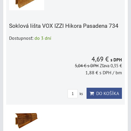
Soklová lišta VOX IZZI Hikora Pasadena 734
Dostupnosť:
do 3 dní
4,69 €
s DPH
5,04 €
s DPH
Zľava 0,35 €
1,88 €
s DPH
/ bm
DO KOŠÍKA
ks