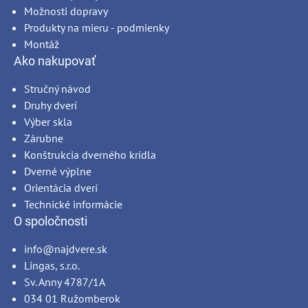
Možnosti dopravy
Produkty na mieru - podmienky
Montáž
Ako nakupovať
Stručný návod
Druhy dverí
Výber skla
Zárubne
Konštrukcia dverného krídla
Dverné výplne
Orientácia dverí
Technické informácie
O spoločnosti
info@najdvere.sk
Lingas, s.r.o.
Sv. Anny 4787/1A
034 01 Ružomberok