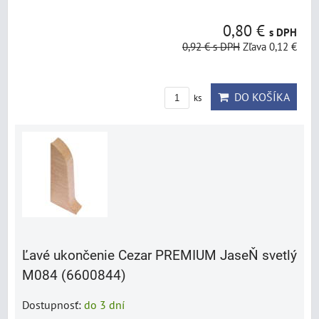
0,80 €
s DPH
0,92 €
s DPH
Zľava 0,12 €
DO KOŠÍKA
ks
Ľavé ukončenie Cezar PREMIUM JaseŇ svetlý
M084 (6600844)
Dostupnosť:
do 3 dní