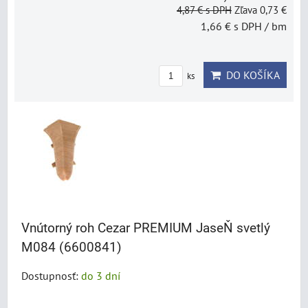
4,87 €
s DPH
Zľava 0,73 €
1,66 €
s DPH
/ bm
DO KOŠÍKA
ks
Vnútorný roh Cezar PREMIUM JaseŇ svetlý
M084 (6600841)
Dostupnosť:
do 3 dní