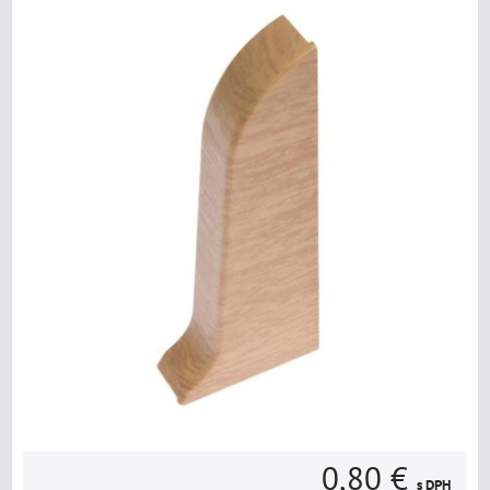
0,80 €
s DPH