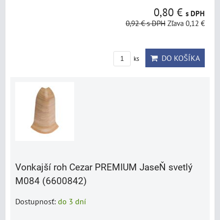
0,80 €
s DPH
0,92 €
s DPH
Zľava 0,12 €
DO KOŠÍKA
ks
Vonkajší roh Cezar PREMIUM JaseŇ svetlý
M084 (6600842)
Dostupnosť:
do 3 dní