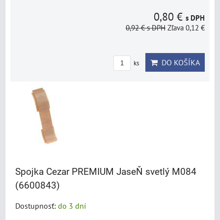
0,80 €
s DPH
0,92 €
s DPH
Zľava 0,12 €
DO KOŠÍKA
ks
Spojka Cezar PREMIUM JaseŇ svetlý M084
(6600843)
Dostupnosť:
do 3 dní