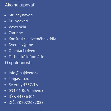
Ako nakupovať
Stručný návod
Druhy dverí
Výber skla
Zárubne
Konštrukcia dverného krídla
Dverné výplne
Orientácia dverí
Technické informácie
O spoločnosti
info@najdvere.sk
Lingas, s.r.o.
Sv. Anny 4787/1A
034 01 Ružomberok
IČO: 44336306
DIČ: SK2022672883