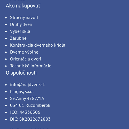
Ako nakupovať
Stručný návod
Druhy dverí
Výber skla
Zárubne
Konštrukcia dverného krídla
Dverné výplne
Orientácia dverí
Technické informácie
O spoločnosti
info@najdvere.sk
Lingas, s.r.o.
Sv. Anny 4787/1A
034 01 Ružomberok
IČO: 44336306
DIČ: SK2022672883