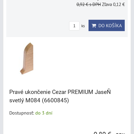
0,92 €
s DPH
Zľava 0,12 €
DO KOŠÍKA
ks
Pravé ukončenie Cezar PREMIUM JaseŇ
svetlý M084 (6600845)
Dostupnosť:
do 3 dní