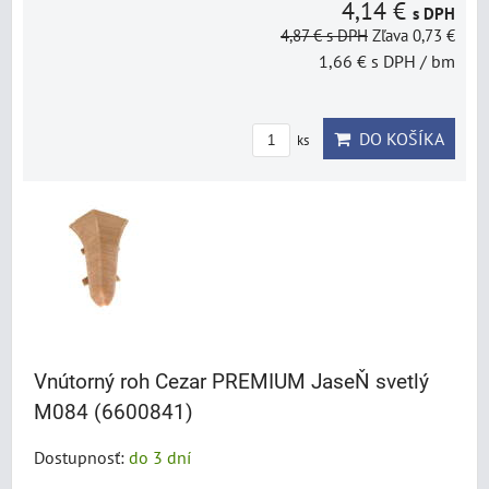
4,14 €
s DPH
4,87 €
s DPH
Zľava 0,73 €
1,66 €
s DPH
/ bm
DO KOŠÍKA
ks
Vnútorný roh Cezar PREMIUM JaseŇ svetlý
M084 (6600841)
Dostupnosť:
do 3 dní