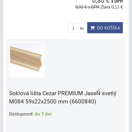
0,80 €
s DPH
0,92 €
s DPH
Zľava 0,12 €
DO KOŠÍKA
ks
Soklová lišta Cezar PREMIUM JaseŇ svetlý
M084 59x22x2500 mm (6600840)
Dostupnosť:
do 3 dní