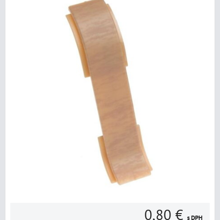
0,80 €
s DPH