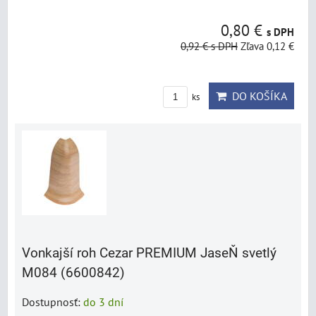
0,80 €
s DPH
0,92 €
s DPH
Zľava 0,12 €
DO KOŠÍKA
ks
Vonkajší roh Cezar PREMIUM JaseŇ svetlý
M084 (6600842)
Dostupnosť:
do 3 dní