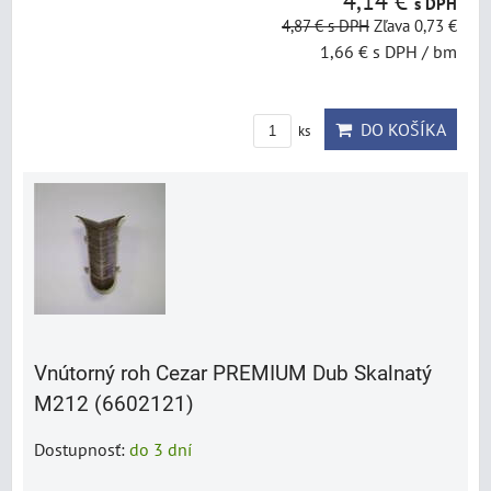
4,14 €
s DPH
4,87 €
s DPH
Zľava 0,73 €
1,66 €
s DPH
/ bm
DO KOŠÍKA
ks
Vnútorný roh Cezar PREMIUM Dub Skalnatý
M212 (6602121)
Dostupnosť:
do 3 dní