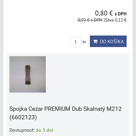
0,80 €
s DPH
0,92 €
s DPH
Zľava 0,12 €
DO KOŠÍKA
ks
Spojka Cezar PREMIUM Dub Skalnatý M212
(6602123)
Dostupnosť:
do 3 dní