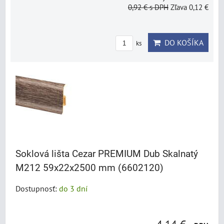
0,92 €
s DPH
Zľava 0,12 €
DO KOŠÍKA
ks
Soklová lišta Cezar PREMIUM Dub Skalnatý
M212 59x22x2500 mm (6602120)
Dostupnosť:
do 3 dní