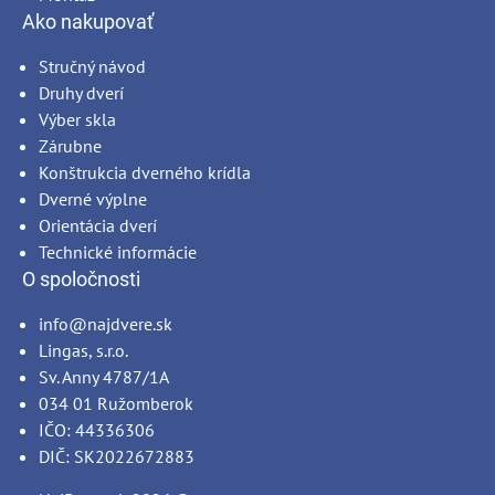
Ako nakupovať
Stručný návod
Druhy dverí
Výber skla
Zárubne
Konštrukcia dverného krídla
Dverné výplne
Orientácia dverí
Technické informácie
O spoločnosti
info@najdvere.sk
Lingas, s.r.o.
Sv. Anny 4787/1A
034 01 Ružomberok
IČO: 44336306
DIČ: SK2022672883