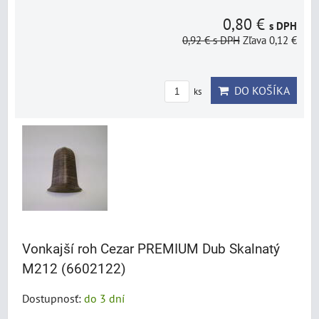
0,80 €
s DPH
0,92 €
s DPH
Zľava 0,12 €
DO KOŠÍKA
ks
Vonkajší roh Cezar PREMIUM Dub Skalnatý
M212 (6602122)
Dostupnosť:
do 3 dní