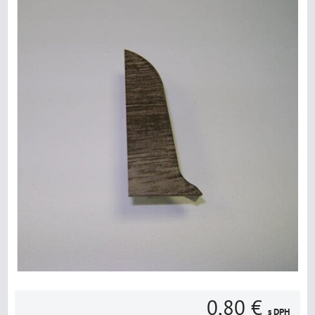
0,80 €
s DPH