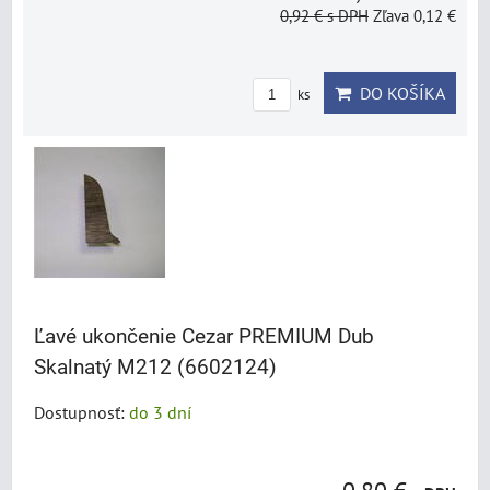
0,92 €
s DPH
Zľava 0,12 €
DO KOŠÍKA
ks
Ľavé ukončenie Cezar PREMIUM Dub
Skalnatý M212 (6602124)
Dostupnosť:
do 3 dní