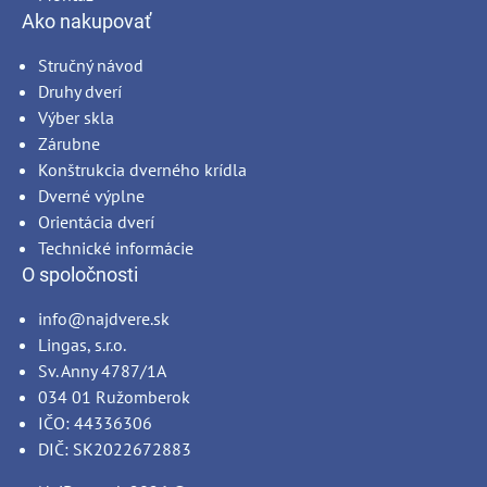
Ako nakupovať
Stručný návod
Druhy dverí
Výber skla
Zárubne
Konštrukcia dverného krídla
Dverné výplne
Orientácia dverí
Technické informácie
O spoločnosti
info@najdvere.sk
Lingas, s.r.o.
Sv. Anny 4787/1A
034 01 Ružomberok
IČO: 44336306
DIČ: SK2022672883