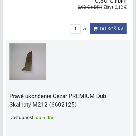
0,80 €
s DPH
0,92 €
s DPH
Zľava 0,12 €
DO KOŠÍKA
ks
Pravé ukončenie Cezar PREMIUM Dub
Skalnatý M212 (6602125)
Dostupnosť:
do 3 dní