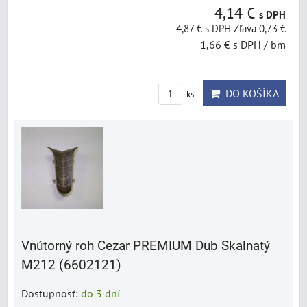
4,14 €
s DPH
4,87 €
s DPH
Zľava 0,73 €
1,66 €
s DPH
/ bm
DO KOŠÍKA
ks
Vnútorný roh Cezar PREMIUM Dub Skalnatý
M212 (6602121)
Dostupnosť:
do 3 dní