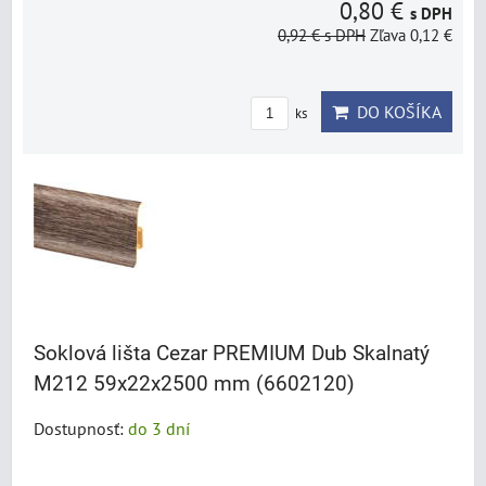
0,80 €
s DPH
0,92 €
s DPH
Zľava 0,12 €
DO KOŠÍKA
ks
Soklová lišta Cezar PREMIUM Dub Skalnatý
M212 59x22x2500 mm (6602120)
Dostupnosť:
do 3 dní