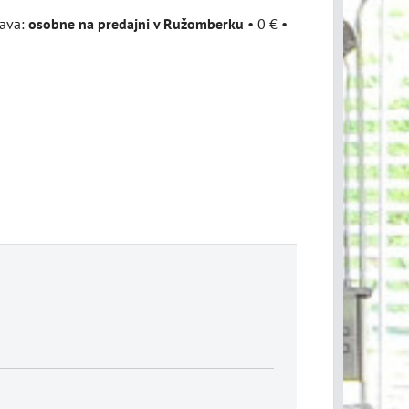
osobne na predajni v Ružomberku
•
0 €
•