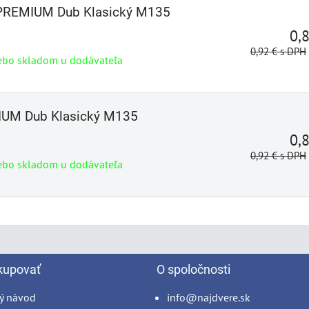
r PREMIUM Dub Klasický M135
0,
0,92 €
s DPH
ebo skladom u dodávateľa
IUM Dub Klasický M135
0,
0,92 €
s DPH
ebo skladom u dodávateľa
kupovať
O spoločnosti
ý návod
info@najdvere.sk