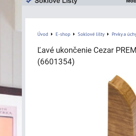
Úvod
E-shop
Soklové lišty
Prvky a úch
Ľavé ukončenie Cezar PRE
(6601354)