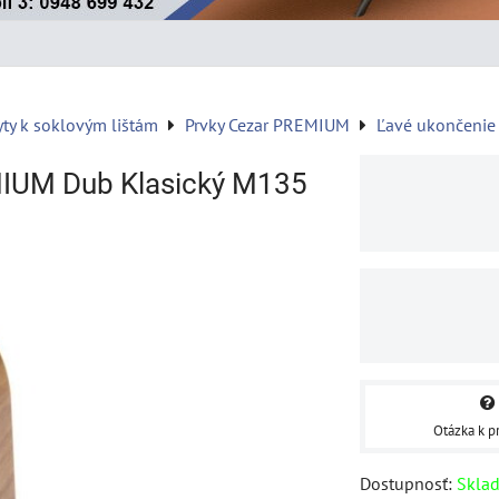
yty k soklovým lištám
Prvky Cezar PREMIUM
Ľavé ukončenie
MIUM Dub Klasický M135
Otázka k p
Dostupnosť:
Skla