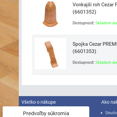
Vonkajší roh Ceza
(6601352)
Dostupnosť:
Skladom al
Spojka Cezar PREM
(6601353)
Dostupnosť:
Skladom al
Všetko o nákupe
Ako na
Spracovanie osobných údajov
Stručn
Predvoľby súkromia