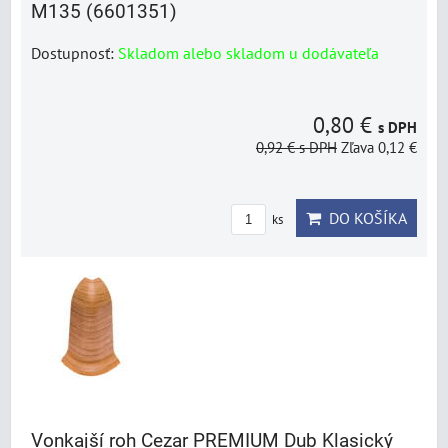
M135 (6601351)
Dostupnosť:
Skladom alebo skladom u dodávateľa
0,80 €
s DPH
0,92 €
s DPH
Zľava 0,12 €
DO KOŠÍKA
ks
Vonkajší roh Cezar PREMIUM Dub Klasický