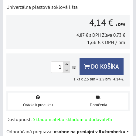
Univerzálna plastová soklová lišta
4,14 €
s DPH
4,87 €
s DPH
Zľava
0,73 €
1,66 €
s DPH
/ bm
DO KOŠÍKA
ks
1
ks x 2.5 bm =
2.5
bm
4,14 €
Otázka k produktu
Doručenia
Dostupnosť:
Skladom alebo skladom u dodávateľa
osobne na predajni v Ružomberku
•