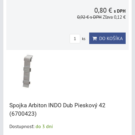
0,80 €
s DPH
0,92 €
s DPH
Zľava 0,12 €
DO KOŠÍKA
ks
Spojka Arbiton INDO Dub Pieskový 42
(6700423)
Dostupnosť:
do 3 dní