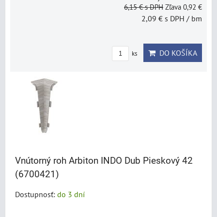
6,15 €
s DPH
Zľava 0,92 €
2,09 €
s DPH
/ bm
DO KOŠÍKA
ks
Vnútorný roh Arbiton INDO Dub Pieskový 42
(6700421)
Dostupnosť:
do 3 dní