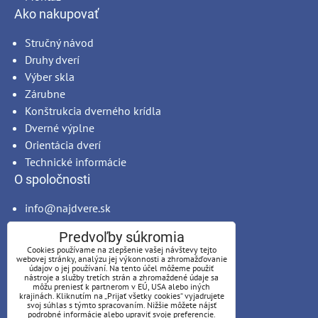
Ako nakupovať
Stručný návod
Druhy dverí
Výber skla
Zárubne
Konštrukcia dverného krídla
Dverné výplne
Orientácia dverí
Technické informácie
O spoločnosti
info@najdvere.sk
Lingas, s.r.o.
Predvoľby súkromia
Sv. Anny 4787/1A
Cookies používame na zlepšenie vašej návštevy tejto
034 01 Ružomberok
webovej stránky, analýzu jej výkonnosti a zhromažďovanie
údajov o jej používaní. Na tento účel môžeme použiť
IČO: 44336306
nástroje a služby tretích strán a zhromaždené údaje sa
môžu preniesť k partnerom v EÚ, USA alebo iných
DIČ: SK2022672883
krajinách. Kliknutím na „Prijať všetky cookies“ vyjadrujete
svoj súhlas s týmto spracovaním. Nižšie môžete nájsť
podrobné informácie alebo upraviť svoje preferencie.