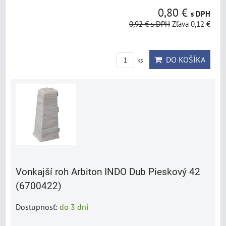
0,80 €
s DPH
0,92 €
s DPH
Zľava 0,12 €
DO KOŠÍKA
ks
Vonkajší roh Arbiton INDO Dub Pieskový 42
(6700422)
Dostupnosť:
do 3 dní