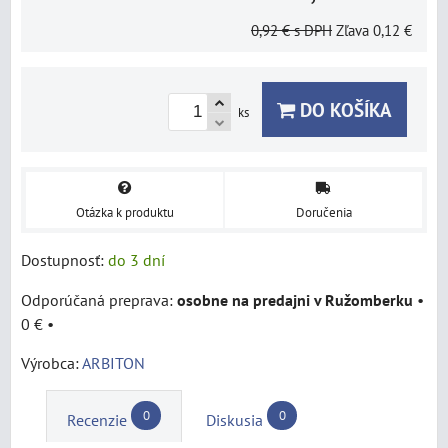
0,92 €
s DPH
Zľava
0,12 €
DO KOŠÍKA
ks
Otázka k produktu
Doručenia
Dostupnosť:
do 3 dní
osobne na predajni v Ružomberku
•
0 €
•
Výrobca:
ARBITON
0
0
Recenzie
Diskusia