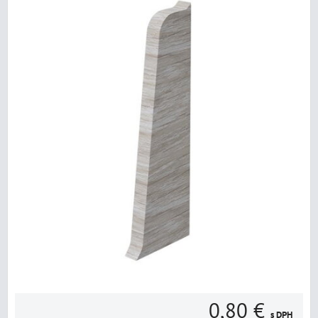
0,80 €
s DPH