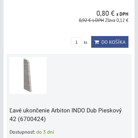
0,80 €
s DPH
0,92 €
s DPH
Zľava 0,12 €
DO KOŠÍKA
ks
Ľavé ukončenie Arbiton INDO Dub Pieskový
42 (6700424)
Dostupnosť:
do 3 dní