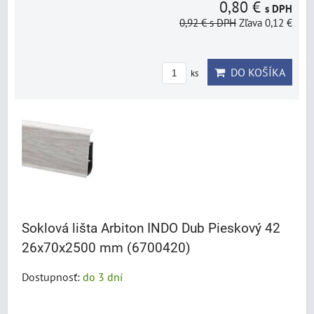
0,80 €
s DPH
0,92 €
s DPH
Zľava 0,12 €
DO KOŠÍKA
ks
Soklová lišta Arbiton INDO Dub Pieskový 42
26x70x2500 mm (6700420)
Dostupnosť:
do 3 dní