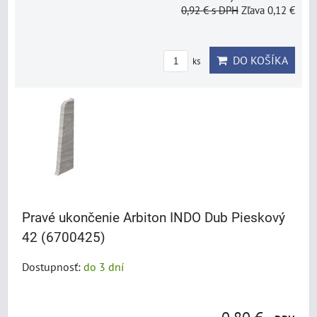
0,92 €
s DPH
Zľava 0,12 €
DO KOŠÍKA
ks
Pravé ukončenie Arbiton INDO Dub Pieskový
42 (6700425)
Dostupnosť:
do 3 dní