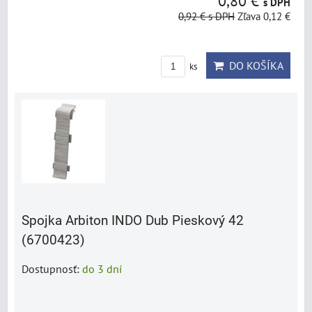
0,80 €
s DPH
0,92 €
s DPH
Zľava 0,12 €
DO KOŠÍKA
ks
Spojka Arbiton INDO Dub Pieskový 42
(6700423)
Dostupnosť:
do 3 dní