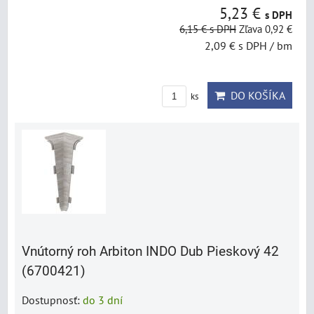
5,23 €
s DPH
6,15 €
s DPH
Zľava 0,92 €
2,09 €
s DPH
/ bm
DO KOŠÍKA
ks
Vnútorný roh Arbiton INDO Dub Pieskový 42
(6700421)
Dostupnosť:
do 3 dní