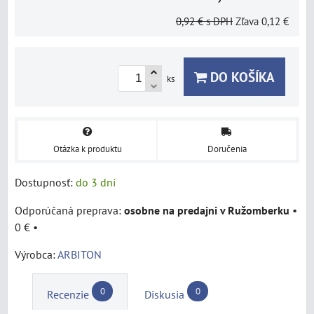
0,92 €
s DPH
Zľava
0,12 €
DO KOŠÍKA
ks
Otázka k produktu
Doručenia
Dostupnosť:
do 3 dní
osobne na predajni v Ružomberku
•
0 €
•
Výrobca:
ARBITON
0
0
Recenzie
Diskusia