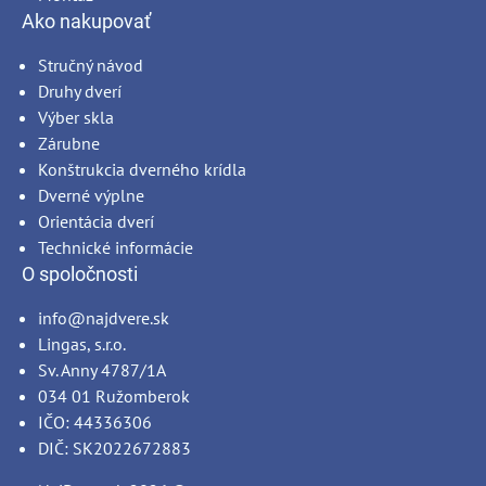
Ako nakupovať
Stručný návod
Druhy dverí
Výber skla
Zárubne
Konštrukcia dverného krídla
Dverné výplne
Orientácia dverí
Technické informácie
O spoločnosti
info@najdvere.sk
Lingas, s.r.o.
Sv. Anny 4787/1A
034 01 Ružomberok
IČO: 44336306
DIČ: SK2022672883