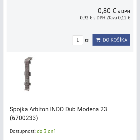
0,80 €
s DPH
0,92 €
s DPH
Zľava 0,12 €
DO KOŠÍKA
ks
Spojka Arbiton INDO Dub Modena 23
(6700233)
Dostupnosť:
do 3 dní