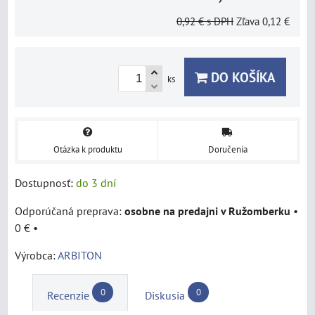
0,92 €
s DPH
Zľava
0,12 €
DO KOŠÍKA
ks
Otázka k produktu
Doručenia
Dostupnosť:
do 3 dní
osobne na predajni v Ružomberku
•
0 €
•
Výrobca:
ARBITON
0
0
Recenzie
Diskusia