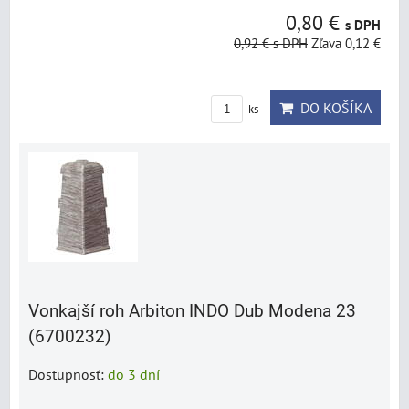
0,80 €
s DPH
0,92 €
s DPH
Zľava 0,12 €
DO KOŠÍKA
ks
Vonkajší roh Arbiton INDO Dub Modena 23
(6700232)
Dostupnosť:
do 3 dní