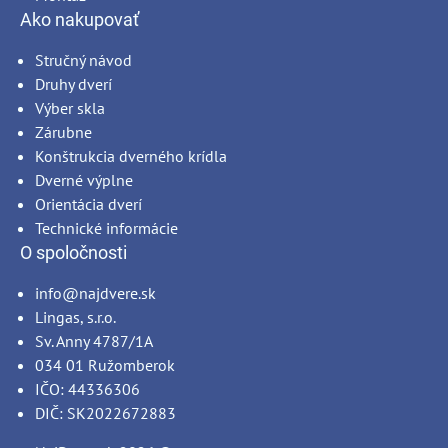
Ako nakupovať
Stručný návod
Druhy dverí
Výber skla
Zárubne
Konštrukcia dverného krídla
Dverné výplne
Orientácia dverí
Technické informácie
O spoločnosti
info@najdvere.sk
Lingas, s.r.o.
Sv. Anny 4787/1A
034 01 Ružomberok
IČO: 44336306
DIČ: SK2022672883