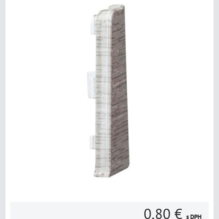
0,80 €
s DPH