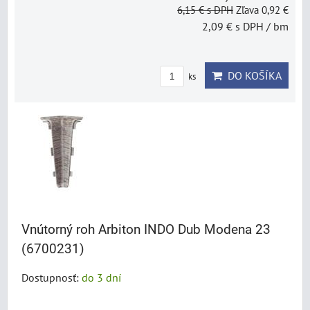
6,15 €
s DPH
Zľava 0,92 €
2,09 €
s DPH
/ bm
DO KOŠÍKA
ks
Vnútorný roh Arbiton INDO Dub Modena 23
(6700231)
Dostupnosť:
do 3 dní