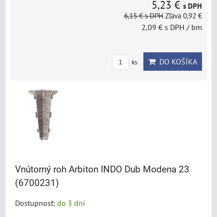
5,23 €
s DPH
6,15 €
s DPH
Zľava 0,92 €
2,09 €
s DPH
/ bm
DO KOŠÍKA
ks
Vnútorný roh Arbiton INDO Dub Modena 23
(6700231)
Dostupnosť:
do 3 dní