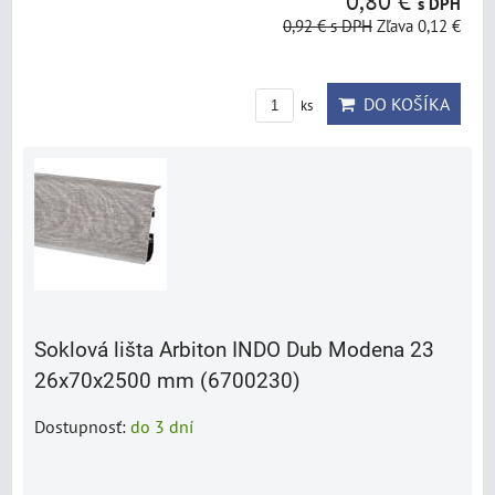
0,80 €
s DPH
0,92 €
s DPH
Zľava 0,12 €
DO KOŠÍKA
ks
Soklová lišta Arbiton INDO Dub Modena 23
26x70x2500 mm (6700230)
Dostupnosť:
do 3 dní