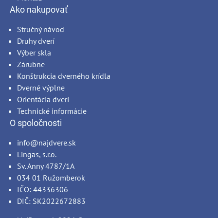
Ako nakupovať
Stručný návod
Druhy dverí
Výber skla
Zárubne
Konštrukcia dverného krídla
Dverné výplne
Orientácia dverí
Technické informácie
O spoločnosti
info@najdvere.sk
Lingas, s.r.o.
Sv. Anny 4787/1A
034 01 Ružomberok
IČO: 44336306
DIČ: SK2022672883