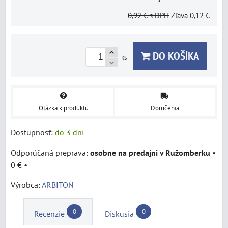
0,92 €
s DPH
Zľava
0,12 €
DO KOŠÍKA
ks
Otázka k produktu
Doručenia
Dostupnosť:
do 3 dní
osobne na predajni v Ružomberku
•
0 €
•
Výrobca:
ARBITON
0
0
Recenzie
Diskusia