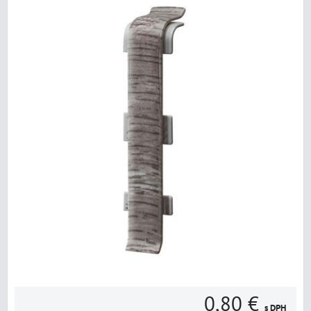
0,80 €
s DPH