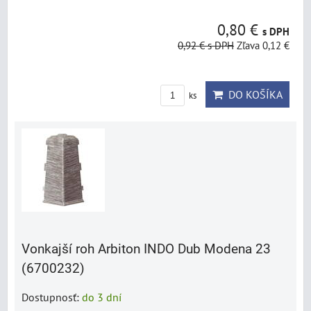
0,80 €
s DPH
0,92 €
s DPH
Zľava 0,12 €
DO KOŠÍKA
ks
Vonkajší roh Arbiton INDO Dub Modena 23
(6700232)
Dostupnosť:
do 3 dní