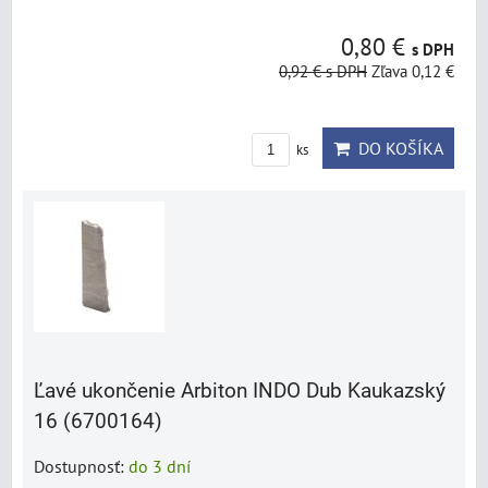
0,80 €
s DPH
0,92 €
s DPH
Zľava 0,12 €
DO KOŠÍKA
ks
Ľavé ukončenie Arbiton INDO Dub Kaukazský
16 (6700164)
Dostupnosť:
do 3 dní