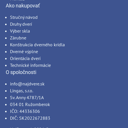
Ako nakupovať
Stručný návod
Druhy dverí
Výber skla
Zárubne
Konštrukcia dverného krídla
Dverné výplne
Orientácia dverí
Technické informácie
O spoločnosti
info@najdvere.sk
Lingas, s.r.o.
Sv. Anny 4787/1A
034 01 Ružomberok
IČO: 44336306
DIČ: SK2022672883