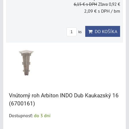
6,15 €
s DPH
Zľava 0,92 €
2,09 €
s DPH
/ bm
DO KOŠÍKA
ks
Vnútorný roh Arbiton INDO Dub Kaukazský 16
(6700161)
Dostupnosť:
do 3 dní