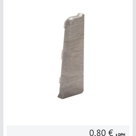
0,80 €
s DPH