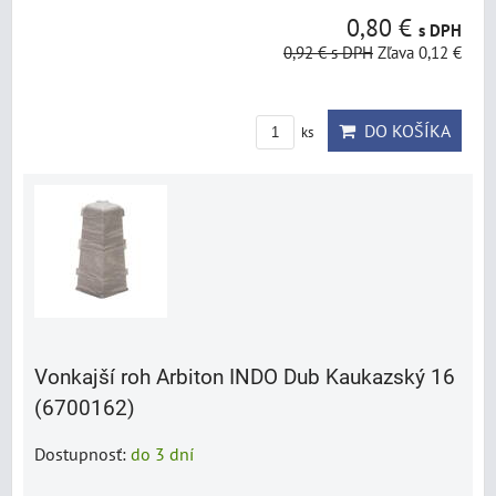
0,80 €
s DPH
0,92 €
s DPH
Zľava 0,12 €
DO KOŠÍKA
ks
Vonkajší roh Arbiton INDO Dub Kaukazský 16
(6700162)
Dostupnosť:
do 3 dní