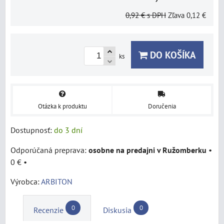
0,92 €
s DPH
Zľava
0,12 €
DO KOŠÍKA
ks
Otázka k produktu
Doručenia
Dostupnosť:
do 3 dní
osobne na predajni v Ružomberku
•
0 €
•
Výrobca:
ARBITON
0
0
Recenzie
Diskusia