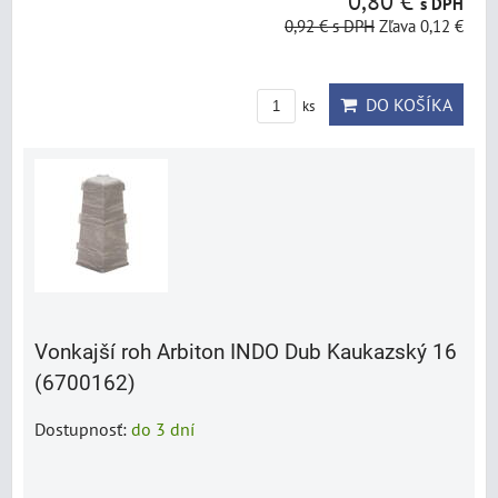
0,80 €
s DPH
0,92 €
s DPH
Zľava 0,12 €
DO KOŠÍKA
ks
Vonkajší roh Arbiton INDO Dub Kaukazský 16
(6700162)
Dostupnosť:
do 3 dní