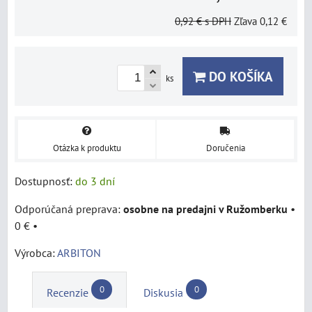
0,92 €
s DPH
Zľava
0,12 €
DO KOŠÍKA
ks
Otázka k produktu
Doručenia
Dostupnosť:
do 3 dní
osobne na predajni v Ružomberku
•
0 €
•
Výrobca:
ARBITON
0
0
Recenzie
Diskusia