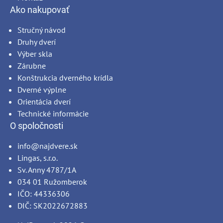
Ako nakupovať
Stručný návod
Druhy dverí
Výber skla
Zárubne
Konštrukcia dverného krídla
Dverné výplne
Orientácia dverí
Technické informácie
O spoločnosti
info@najdvere.sk
Lingas, s.r.o.
Sv. Anny 4787/1A
034 01 Ružomberok
IČO: 44336306
DIČ: SK2022672883