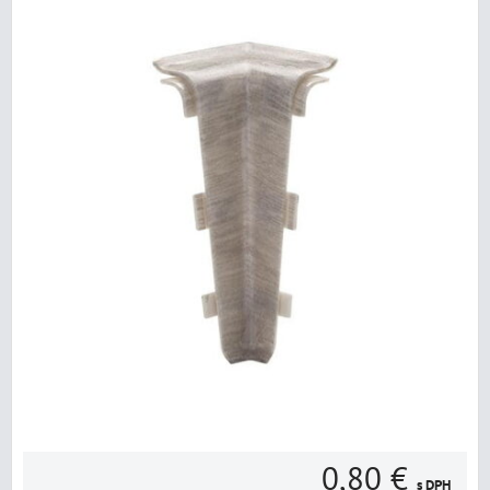
0,80 €
s DPH