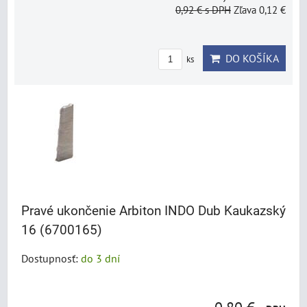
0,92 €
s DPH
Zľava 0,12 €
DO KOŠÍKA
ks
Pravé ukončenie Arbiton INDO Dub Kaukazský
16 (6700165)
Dostupnosť:
do 3 dní