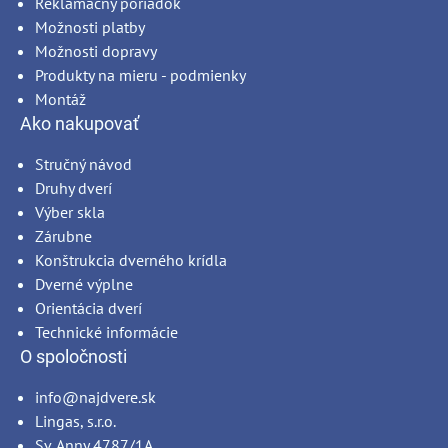
Reklamačný poriadok
Možnosti platby
Možnosti dopravy
Produkty na mieru - podmienky
Montáž
Ako nakupovať
Stručný návod
Druhy dverí
Výber skla
Zárubne
Konštrukcia dverného krídla
Dverné výplne
Orientácia dverí
Technické informácie
O spoločnosti
info@najdvere.sk
Lingas, s.r.o.
Sv. Anny 4787/1A