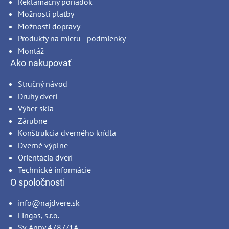
Reklamačný poriadok
Možnosti platby
Možnosti dopravy
Produkty na mieru - podmienky
Montáž
Ako nakupovať
Stručný návod
Druhy dverí
Výber skla
Zárubne
Konštrukcia dverného krídla
Dverné výplne
Orientácia dverí
Technické informácie
O spoločnosti
info@najdvere.sk
Lingas, s.r.o.
Sv. Anny 4787/1A