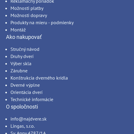
Reklamačný poriadok
Možnosti platby
Možnosti dopravy
Produkty na mieru - podmienky
Montáž
Ako nakupovať
Stručný návod
Druhy dverí
Výber skla
Zárubne
Konštrukcia dverného krídla
Dverné výplne
Orientácia dverí
Technické informácie
O spoločnosti
info@najdvere.sk
Lingas, s.r.o.
Sv. Anny 4787/1A