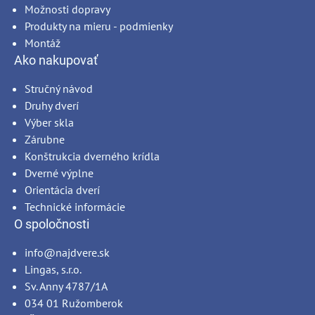
Možnosti dopravy
Produkty na mieru - podmienky
Montáž
Ako nakupovať
Stručný návod
Druhy dverí
Výber skla
Zárubne
Konštrukcia dverného krídla
Dverné výplne
Orientácia dverí
Technické informácie
O spoločnosti
info@najdvere.sk
Lingas, s.r.o.
Sv. Anny 4787/1A
034 01 Ružomberok