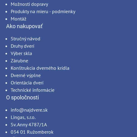
Možnosti dopravy
Produkty na mieru - podmienky
Montáž
Ako nakupovať
Stručný návod
Druhy dverí
Výber skla
Zárubne
Konštrukcia dverného krídla
Dverné výplne
Orientácia dverí
Technické informácie
O spoločnosti
info@najdvere.sk
Lingas, s.r.o.
Sv. Anny 4787/1A
034 01 Ružomberok