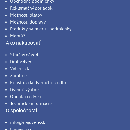
Obchodné podmienky
Reklamačný poriadok
Možnosti platby
Možnosti dopravy
Produkty na mieru - podmienky
Montáž
Ako nakupovať
Stručný návod
Druhy dverí
Výber skla
Zárubne
Konštrukcia dverného krídla
Dverné výplne
Orientácia dverí
Technické informácie
O spoločnosti
info@najdvere.sk
Lingas, s.r.o.