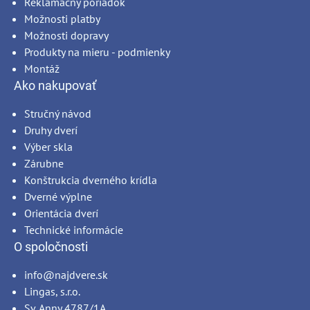
Reklamačný poriadok
Možnosti platby
Možnosti dopravy
Produkty na mieru - podmienky
Montáž
Ako nakupovať
Stručný návod
Druhy dverí
Výber skla
Zárubne
Konštrukcia dverného krídla
Dverné výplne
Orientácia dverí
Technické informácie
O spoločnosti
info@najdvere.sk
Lingas, s.r.o.
Sv. Anny 4787/1A