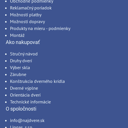
Obchodné podmienky
Reklamačný poriadok
Možnosti platby
Možnosti dopravy
Produkty na mieru - podmienky
Montáž
Ako nakupovať
Stručný návod
Druhy dverí
Výber skla
Zárubne
Konštrukcia dverného krídla
Dverné výplne
Orientácia dverí
Technické informácie
O spoločnosti
info@najdvere.sk
Lingas, s.r.o.