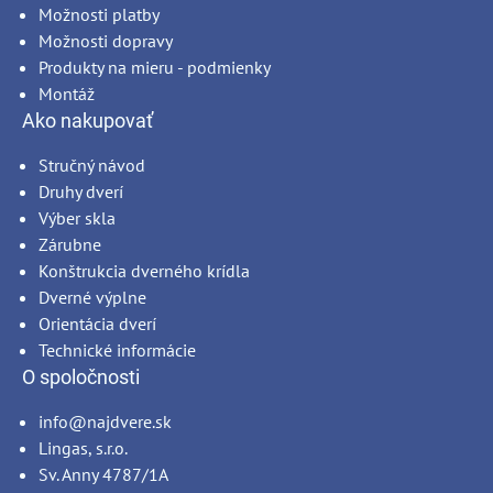
Možnosti platby
Možnosti dopravy
Produkty na mieru - podmienky
Montáž
Ako nakupovať
Stručný návod
Druhy dverí
Výber skla
Zárubne
Konštrukcia dverného krídla
Dverné výplne
Orientácia dverí
Technické informácie
O spoločnosti
info@najdvere.sk
Lingas, s.r.o.
Sv. Anny 4787/1A