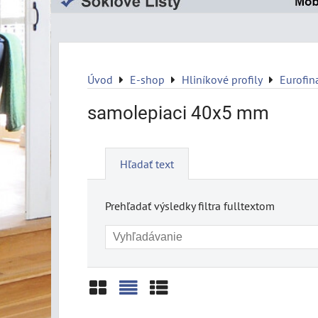
Úvod
E-shop
Hliníkové profily
Eurofin
samolepiaci 40x5 mm
Hľadať text
Prehľadať výsledky filtra fulltextom
Mriežka
Zoznam
Tabuľka