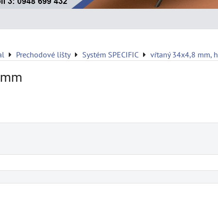
al
Prechodové lišty
Systém SPECIFIC
vŕtaný 34x4,8 mm, 
3 mm