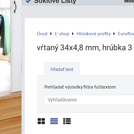
Úvod
E-shop
Hliníkové profily
Eurofin
vŕtaný 34x4,8 mm, hrúbka 
Hľadať text
Prehľadať výsledky filtra fulltextom
Mriežka
Zoznam
Tabuľka