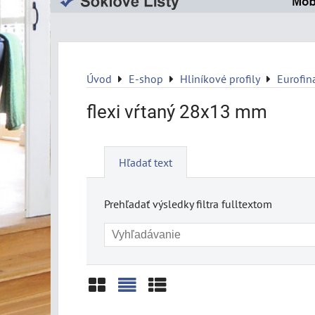
Úvod
E-shop
Hliníkové profily
Eurofin
flexi vŕtaný 28x13 mm
Hľadať text
Prehľadať výsledky filtra fulltextom
Mriežka
Zoznam
Tabuľka