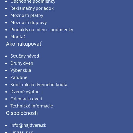
Obchodné podmienky
Reklamačný poriadok
Možnosti platby
Možnosti dopravy
Produkty na mieru - podmienky
Montáž
Ako nakupovať
Stručný návod
Druhy dverí
Výber skla
Zárubne
Konštrukcia dverného krídla
Dverné výplne
Orientácia dverí
Technické informácie
O spoločnosti
info@najdvere.sk
Lingas, s.r.o.