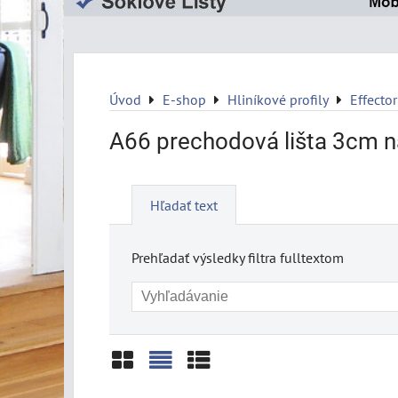
Úvod
E-shop
Hliníkové profily
Effector
A66 prechodová lišta 3cm n
Hľadať text
Prehľadať výsledky filtra fulltextom
Mriežka
Zoznam
Tabuľka