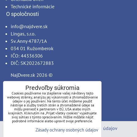
Technické informácie
O spoločnosti
info@najdvere.sk
Lingas, s.r.o.
Sv. Anny 4787/1A
034 01 Ružomberok
IČO: 44336306
DIČ: SK2022672883
NajDvere.sk
2026 ©
Predvoľby súkromia
Cookies používame na zlepšenie vašej návštevy tejto
webovej stránky, analýzu jej výkonnosti a zhromažďovanie
údajov o jej používaní. Na tento účel môžeme použiť
nástroje a služby tretích strán a zhromaždené údaje sa
môžu preniesť k partnerom v EÚ, USA alebo iných
krajinách. Kliknutím na „Prijať všetky cookies“ vyjadrujete
svoj súhlas s týmto spracovaním. Nižšie môžete nájsť
podrobné informácie alebo upraviť svoje preferencie.
Predvoľby súkromia
Zásady ochrany osobných údajov
Zásady ochrany osobných údajov