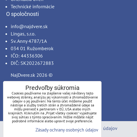
Technické informácie
O spoločnosti
info@najdvere.sk
Lingas, s.r.o.
Sv. Anny 4787/1A
034 01 Ružomberok
IČO: 44336306
DIČ: SK2022672883
NajDvere.sk
2026 ©
Predvoľby súkromia
Cookies používame na zlepšenie vašej návštevy tejto
webovej stránky, analýzu jej výkonnosti a zhromažďovanie
údajov o jej používaní. Na tento účel môžeme použiť
nástroje a služby tretích strán a zhromaždené údaje sa
môžu preniesť k partnerom v EÚ, USA alebo iných
krajinách. Kliknutím na „Prijať všetky cookies“ vyjadrujete
svoj súhlas s týmto spracovaním. Nižšie môžete nájsť
podrobné informácie alebo upraviť svoje preferencie.
Predvoľby súkromia
Zásady ochrany osobných údajov
Zásady ochrany osobných údajov