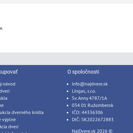
kupovať
O spoločnosti
ý návod
info@najdvere.sk
dverí
Lingas, s.r.o.
skla
Sv. Anny 4787/1A
ne
034 01 Ružomberok
ukcia dverného krídla
IČO: 44336306
é výplne
DIČ: SK2022672883
ácia dverí
NajDvere.sk
2026 ©