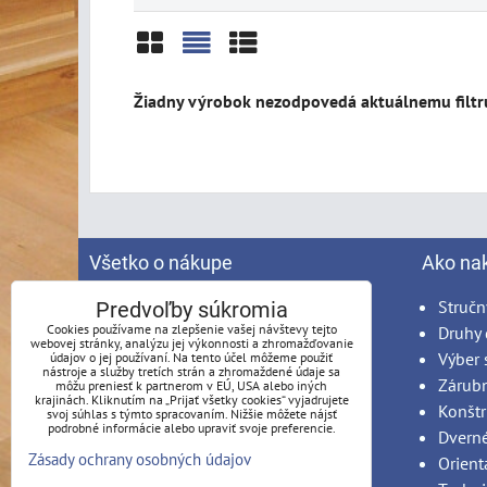
Mriežka
Zoznam
Tabuľka
Všetko o nákupe
Ako na
Spracovanie osobných údajov
Stručn
Predvoľby súkromia
Cookies používame na zlepšenie vašej návštevy tejto
Obchodné podmienky
Druhy 
webovej stránky, analýzu jej výkonnosti a zhromažďovanie
Reklamačný poriadok
Výber 
údajov o jej používaní. Na tento účel môžeme použiť
nástroje a služby tretích strán a zhromaždené údaje sa
Možnosti platby
Zárub
môžu preniesť k partnerom v EÚ, USA alebo iných
krajinách. Kliknutím na „Prijať všetky cookies“ vyjadrujete
Možnosti dopravy
Konštr
svoj súhlas s týmto spracovaním. Nižšie môžete nájsť
podrobné informácie alebo upraviť svoje preferencie.
Produkty na mieru - podmienky
Dvern
Zásady ochrany osobných údajov
Montáž
Orient