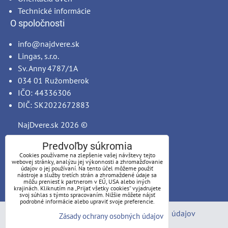
Technické informácie
O spoločnosti
info@najdvere.sk
Lingas, s.r.o.
Sv. Anny 4787/1A
034 01 Ružomberok
IČO: 44336306
DIČ: SK2022672883
NajDvere.sk
2026 ©
Predvoľby súkromia
Cookies používame na zlepšenie vašej návštevy tejto
webovej stránky, analýzu jej výkonnosti a zhromažďovanie
údajov o jej používaní. Na tento účel môžeme použiť
nástroje a služby tretích strán a zhromaždené údaje sa
môžu preniesť k partnerom v EÚ, USA alebo iných
krajinách. Kliknutím na „Prijať všetky cookies“ vyjadrujete
svoj súhlas s týmto spracovaním. Nižšie môžete nájsť
podrobné informácie alebo upraviť svoje preferencie.
Predvoľby súkromia
Zásady ochrany osobných údajov
Zásady ochrany osobných údajov