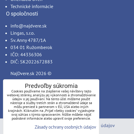
Technické informácie
O spoločnosti
info@najdvere.sk
Lingas, s.r.o.
Sv. Anny 4787/1A
034 01 Ružomberok
IČO: 44336306
DIČ: SK2022672883
NajDvere.sk
2026 ©
Predvoľby súkromia
Cookies používame na zlepšenie vašej návštevy tejto
webovej stránky, analýzu jej výkonnosti a zhromažďovanie
údajov o jej používaní. Na tento účel môžeme použiť
nástroje a služby tretích strán a zhromaždené údaje sa
môžu preniesť k partnerom v EÚ, USA alebo iných
krajinách. Kliknutím na „Prijať všetky cookies“ vyjadrujete
svoj súhlas s týmto spracovaním. Nižšie môžete nájsť
podrobné informácie alebo upraviť svoje preferencie.
Predvoľby súkromia
Zásady ochrany osobných údajov
Zásady ochrany osobných údajov