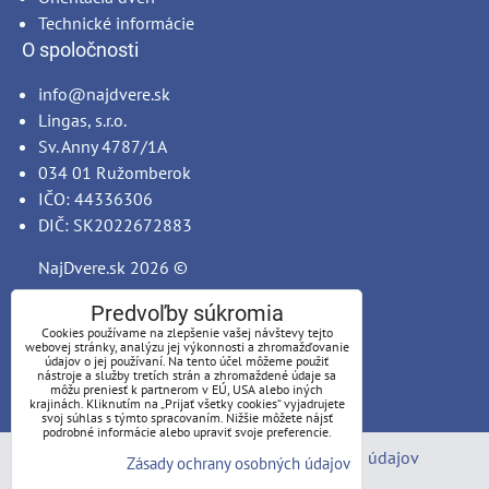
Technické informácie
O spoločnosti
info@najdvere.sk
Lingas, s.r.o.
Sv. Anny 4787/1A
034 01 Ružomberok
IČO: 44336306
DIČ: SK2022672883
NajDvere.sk
2026 ©
Predvoľby súkromia
Cookies používame na zlepšenie vašej návštevy tejto
webovej stránky, analýzu jej výkonnosti a zhromažďovanie
údajov o jej používaní. Na tento účel môžeme použiť
nástroje a služby tretích strán a zhromaždené údaje sa
môžu preniesť k partnerom v EÚ, USA alebo iných
krajinách. Kliknutím na „Prijať všetky cookies“ vyjadrujete
svoj súhlas s týmto spracovaním. Nižšie môžete nájsť
podrobné informácie alebo upraviť svoje preferencie.
Predvoľby súkromia
Zásady ochrany osobných údajov
Zásady ochrany osobných údajov