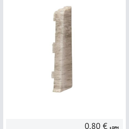
0,80 €
s DPH