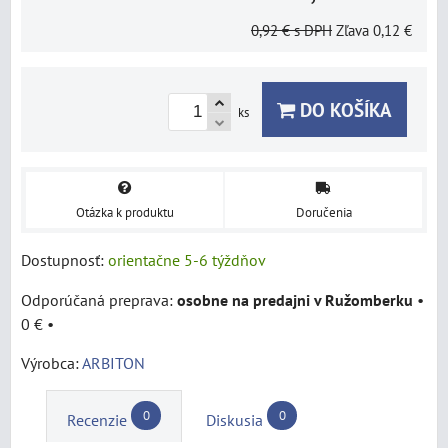
0,92 €
s DPH
Zľava
0,12 €
DO KOŠÍKA
ks
Otázka k produktu
Doručenia
Dostupnosť:
orientačne 5-6 týždňov
osobne na predajni v Ružomberku
•
0 €
•
Výrobca:
ARBITON
0
0
Recenzie
Diskusia