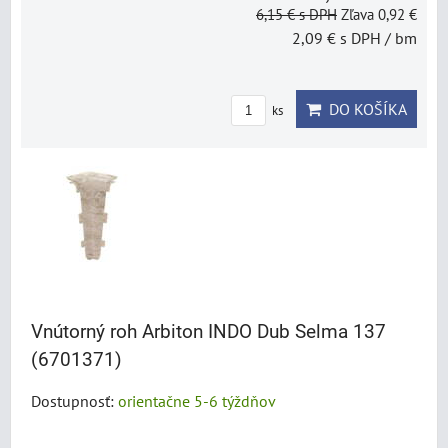
6,15 €
s DPH
Zľava 0,92 €
2,09 €
s DPH
/ bm
DO KOŠÍKA
ks
Vnútorný roh Arbiton INDO Dub Selma 137
(6701371)
Dostupnosť:
orientačne 5-6 týždňov