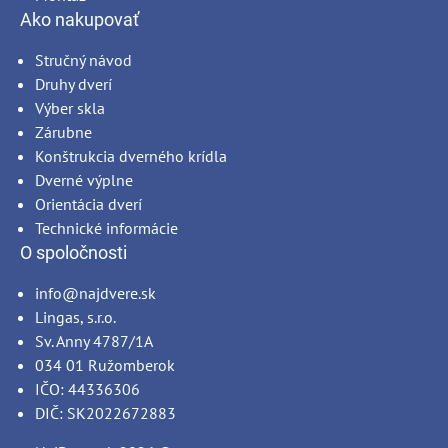
Ako nakupovať
Stručný návod
Druhy dverí
Výber skla
Zárubne
Konštrukcia dverného krídla
Dverné výplne
Orientácia dverí
Technické informácie
O spoločnosti
info@najdvere.sk
Lingas, s.r.o.
Sv. Anny 4787/1A
034 01 Ružomberok
IČO: 44336306
DIČ: SK2022672883