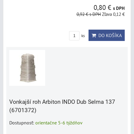
0,80 €
s DPH
0,92 €
s DPH
Zľava 0,12 €
DO KOŠÍKA
ks
Vonkajší roh Arbiton INDO Dub Selma 137
(6701372)
Dostupnosť:
orientačne 5-6 týždňov