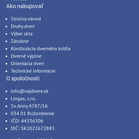
Ako nakupovať
Stručný návod
Druhy dverí
Výber skla
Zárubne
Konštrukcia dverného krídla
Dverné výplne
Orientácia dverí
Technické informácie
O spoločnosti
info@najdvere.sk
Lingas, s.r.o.
Sv. Anny 4787/1A
034 01 Ružomberok
IČO: 44336306
DIČ: SK2022672883