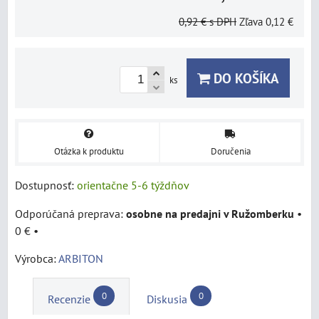
0,92 €
s DPH
Zľava
0,12 €
DO KOŠÍKA
ks
Otázka k produktu
Doručenia
Dostupnosť:
orientačne 5-6 týždňov
osobne na predajni v Ružomberku
•
0 €
•
Výrobca:
ARBITON
0
0
Recenzie
Diskusia