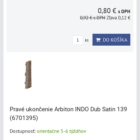
0,80 €
s DPH
0,92 €
s DPH
Zľava 0,12 €
DO KOŠÍKA
ks
Pravé ukončenie Arbiton INDO Dub Satin 139
(6701395)
Dostupnosť:
orientačne 5-6 týždňov