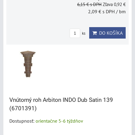
6,15 €
s DPH
Zľava 0,92 €
2,09 €
s DPH
/ bm
DO KOŠÍKA
ks
Vnútorný roh Arbiton INDO Dub Satin 139
(6701391)
Dostupnosť:
orientačne 5-6 týždňov