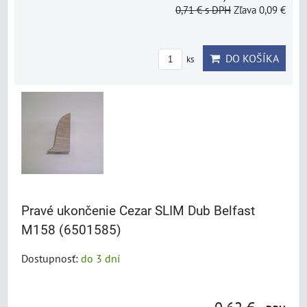
0,71 €
s DPH
Zľava 0,09 €
DO KOŠÍKA
ks
Pravé ukončenie Cezar SLIM Dub Belfast
M158 (6501585)
Dostupnosť:
do 3 dní