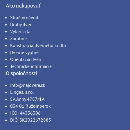
Ako nakupovať
Stručný návod
Druhy dverí
Výber skla
Zárubne
Konštrukcia dverného krídla
Dverné výplne
Orientácia dverí
Technické informácie
O spoločnosti
info@najdvere.sk
Lingas, s.r.o.
Sv. Anny 4787/1A
034 01 Ružomberok
IČO: 44336306
DIČ: SK2022672883