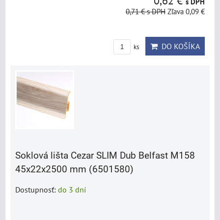
0,62 €
s DPH
0,71 €
s DPH
Zľava 0,09 €
DO KOŠÍKA
ks
Soklová lišta Cezar SLIM Dub Belfast M158
45x22x2500 mm (6501580)
Dostupnosť:
do 3 dní