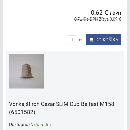
0,62 €
s DPH
0,71 €
s DPH
Zľava 0,09 €
DO KOŠÍKA
ks
Vonkajší roh Cezar SLIM Dub Belfast M158
(6501582)
Dostupnosť:
do 3 dní