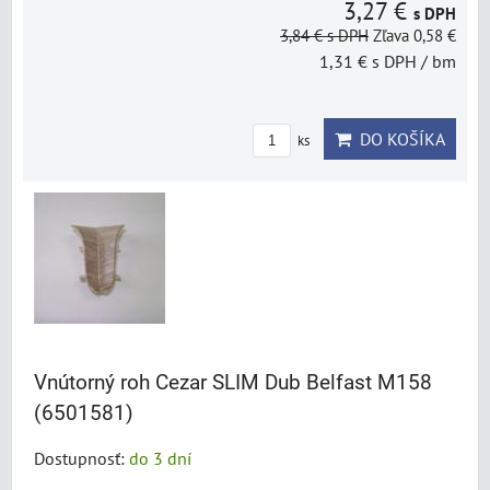
3,27 €
s DPH
3,84 €
s DPH
Zľava 0,58 €
1,31 €
s DPH
/ bm
DO KOŠÍKA
ks
Vnútorný roh Cezar SLIM Dub Belfast M158
(6501581)
Dostupnosť:
do 3 dní