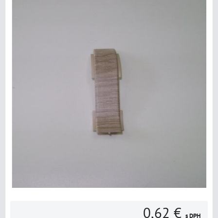
0,62 €
s DPH