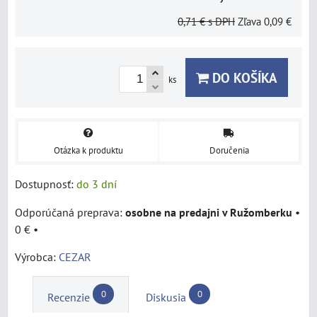
0,71 €
s DPH
Zľava
0,09 €
DO KOŠÍKA
ks
Otázka k produktu
Doručenia
Dostupnosť:
do 3 dní
osobne na predajni v Ružomberku
•
0 €
•
Výrobca:
CEZAR
0
0
Recenzie
Diskusia