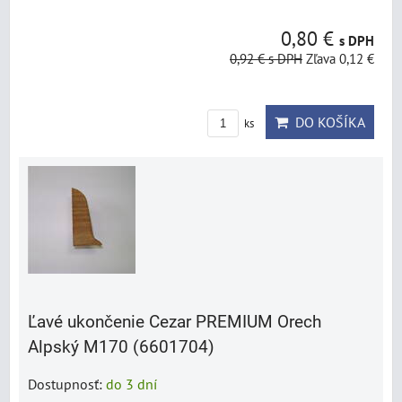
0,80 €
s DPH
0,92 €
s DPH
Zľava 0,12 €
DO KOŠÍKA
ks
Ľavé ukončenie Cezar PREMIUM Orech
Alpský M170 (6601704)
Dostupnosť:
do 3 dní