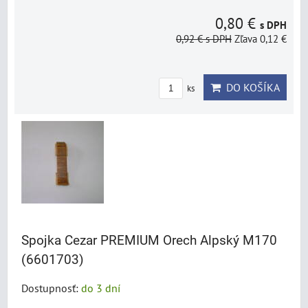
0,80 €
s DPH
0,92 €
s DPH
Zľava 0,12 €
DO KOŠÍKA
ks
Spojka Cezar PREMIUM Orech Alpský M170
(6601703)
Dostupnosť:
do 3 dní