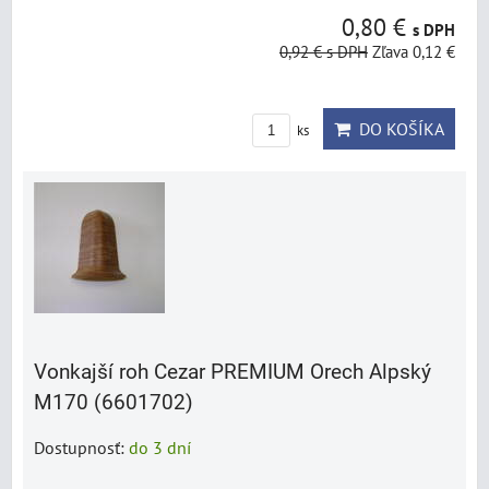
0,80 €
s DPH
0,92 €
s DPH
Zľava 0,12 €
DO KOŠÍKA
ks
Vonkajší roh Cezar PREMIUM Orech Alpský
M170 (6601702)
Dostupnosť:
do 3 dní