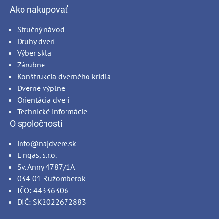
Ako nakupovať
Stručný návod
Druhy dverí
Výber skla
Zárubne
Konštrukcia dverného krídla
Dverné výplne
Orientácia dverí
Technické informácie
O spoločnosti
info@najdvere.sk
Lingas, s.r.o.
Sv. Anny 4787/1A
034 01 Ružomberok
IČO: 44336306
DIČ: SK2022672883