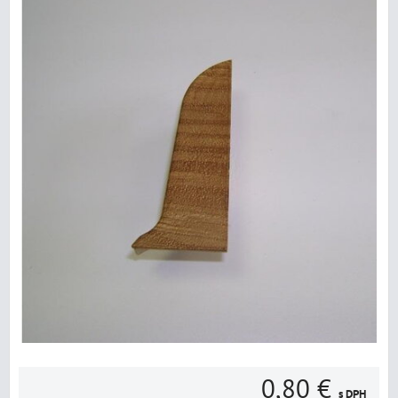
0,80 €
s DPH