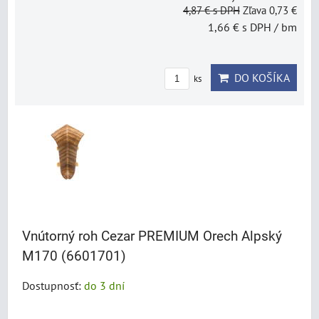
4,87 €
s DPH
Zľava 0,73 €
1,66 €
s DPH
/ bm
DO KOŠÍKA
ks
Vnútorný roh Cezar PREMIUM Orech Alpský
M170 (6601701)
Dostupnosť:
do 3 dní