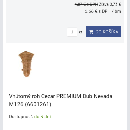
4,87 €
s DPH
Zľava 0,73 €
1,66 €
s DPH
/ bm
DO KOŠÍKA
ks
Vnútorný roh Cezar PREMIUM Dub Nevada
M126 (6601261)
Dostupnosť:
do 3 dní