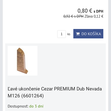
0,80 €
s DPH
0,92 €
s DPH
Zľava 0,12 €
DO KOŠÍKA
ks
Ľavé ukončenie Cezar PREMIUM Dub Nevada
M126 (6601264)
Dostupnosť:
do 3 dní