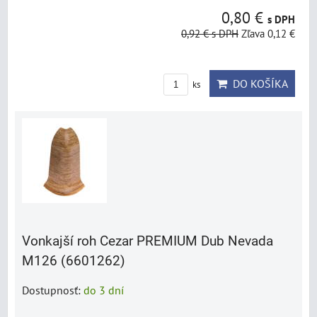
0,80 €
s DPH
0,92 €
s DPH
Zľava 0,12 €
DO KOŠÍKA
ks
Vonkajší roh Cezar PREMIUM Dub Nevada
M126 (6601262)
Dostupnosť:
do 3 dní